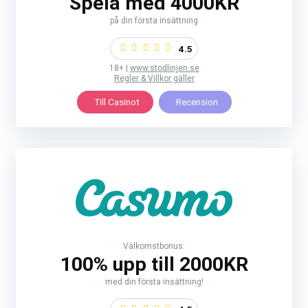
Spela med 4000KR
på din första insättning
4.5
18+ |
www.stodlinjen.se
Regler & Villkor gäller
Till Casinot
Recension
Välkomstbonus:
100% upp till 2000KR
med din första insättning!