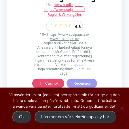
18+ |
www.stodlinjen.se
https://www.spelpaus.se/
Regler & Villkor gäller.
4.8
18+ |
https://www.spelpaus.se/
www.stodlinjen.se
Regler & Villkor gäller.
Spela
Ansvarsfullt | Endast giltigt för nya
spelare hos Mr Green | Erhåll 100 kr i
kontanter direkt efter registrering |
Ingen insättning krävs för att aktivera
erbjudandet | Välkomsterbjudandet har
inga omsättningskrav | Giltigt i 60
dagar.
Till Casinot
Recension
Vi använder kakor (cookies) och spårteknik för att ge dig den
bästa upplevelsen på vår webbplats. Genom att fortsätta
använda våra tjänster förutsätter vi att du godkänner det.
7
Ok
Läs mer om vår sekretesspolicy här.