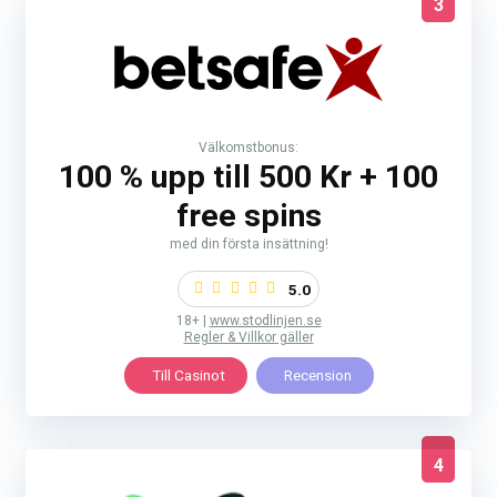
3
Välkomstbonus:
100 % upp till 500 Kr + 100
free spins
med din första insättning!
5.0
18+ |
www.stodlinjen.se
Regler & Villkor gäller
Till Casinot
Recension
4