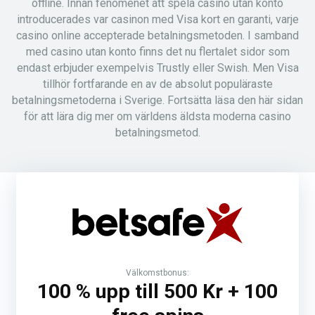
offline. Innan fenomenet att spela casino utan konto
introducerades var casinon med Visa kort en garanti, varje
casino online accepterade betalningsmetoden. I samband
med casino utan konto finns det nu flertalet sidor som
endast erbjuder exempelvis Trustly eller Swish. Men Visa
tillhör fortfarande en av de absolut populäraste
betalningsmetoderna i Sverige. Fortsätta läsa den här sidan
för att lära dig mer om världens äldsta moderna casino
betalningsmetod.
Välkomstbonus:
100 % upp till 500 Kr + 100