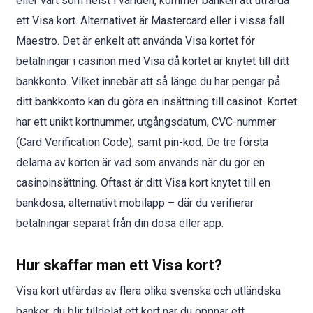
eller vart som helst i världen, kommer banken att utfärda
ett Visa kort. Alternativet är Mastercard eller i vissa fall
Maestro. Det är enkelt att använda Visa kortet för
betalningar i casinon med Visa då kortet är knytet till ditt
bankkonto. Vilket innebär att så länge du har pengar på
ditt bankkonto kan du göra en insättning till casinot. Kortet
har ett unikt kortnummer, utgångsdatum, CVC-nummer
(Card Verification Code), samt pin-kod. De tre första
delarna av korten är vad som används när du gör en
casinoinsättning. Oftast är ditt Visa kort knytet till en
bankdosa, alternativt mobilapp – där du verifierar
betalningar separat från din dosa eller app.
Hur skaffar man ett Visa kort?
Visa kort utfärdas av flera olika svenska och utländska
banker, du blir tilldelat ett kort när du öppnar ett