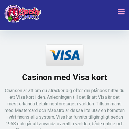
Casinon med Visa kort
Chansen är att om du sträcker dig efter din plånbok hittar du
ett Visa kort i den. Anledningen till det är att Visa är det
mest erkända betalningsföretaget i världen. Tillsammans
med Mastercard och Maestro är dessa lite utav en hörnsten
i vårt finansiella system. Visa har funnits tillgängligt sedan
1958 och går att använda överallt i världen, både online och