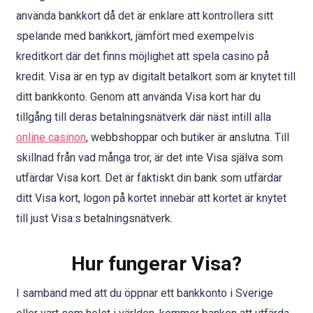
använda bankkort då det är enklare att kontrollera sitt
spelande med bankkort, jämfört med exempelvis
kreditkort där det finns möjlighet att spela casino på
kredit. Visa är en typ av digitalt betalkort som är knytet till
ditt bankkonto. Genom att använda Visa kort har du
tillgång till deras betalningsnätverk där näst intill alla
online casinon
, webbshoppar och butiker är anslutna. Till
skillnad från vad många tror, är det inte Visa själva som
utfärdar Visa kort. Det är faktiskt din bank som utfärdar
ditt Visa kort, logon på kortet innebär att kortet är knytet
till just Visa:s betalningsnätverk.
Hur fungerar Visa?
I samband med att du öppnar ett bankkonto i Sverige