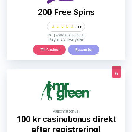
200 Free Spins
3.8
18+ |
www.stodlinjen.se
Regler & Villkor gäller
Till Casinot
Recension
6
Välkomstbonus:
100 kr casinobonus direkt
efter registrering!