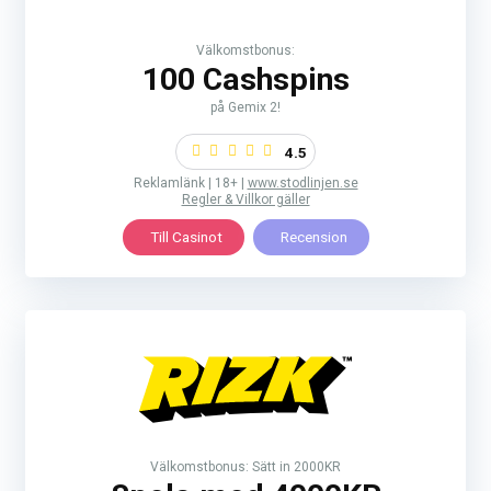
Välkomstbonus:
100 Cashspins
på Gemix 2!
4.5
Reklamlänk | 18+ |
www.stodlinjen.se
Regler & Villkor gäller
Till Casinot
Recension
Välkomstbonus: Sätt in 2000KR