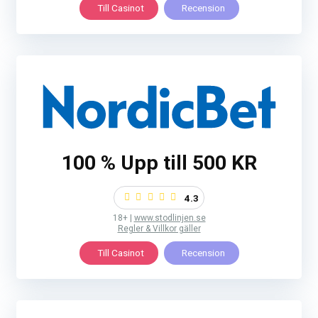
Till Casinot
Recension
100 % Upp till 500 KR
4.3
18+ |
www.stodlinjen.se
Regler & Villkor gäller
Till Casinot
Recension