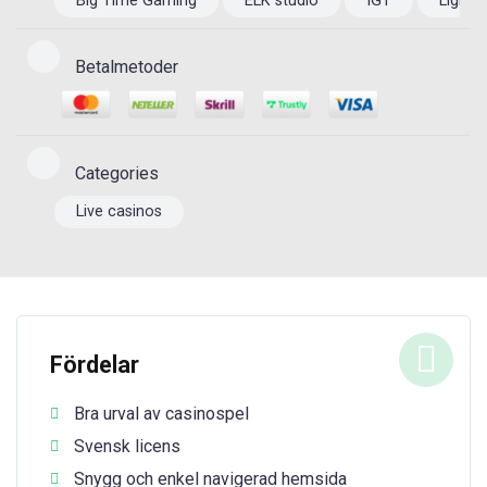
Big Time Gaming
ELK studio
IGT
Lightn
Betalmetoder
Categories
Live casinos
Fördelar
Bra urval av casinospel
Svensk licens
Snygg och enkel navigerad hemsida