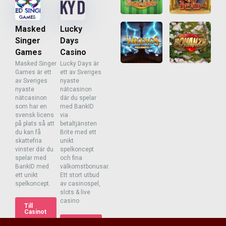
Masked
Lucky
Singer
Days
Games
Casino
Masked Singer
Lucky Days är
Games är ett
ett av Sveriges
av Sveriges
nyaste
nyaste
nätcasinon
nätcasinon
där du spelar
som har en
med BankID
svensk licens
via
på plats så att
betaltjänsten
du kan få
Brite med ett
skattefria
unikt
vinster där du
spelkoncept
spelar med
och fina
BankID med
välkomstbonusar.
ett unikt
Ett stort utbud
spelkoncept.
av casinospel,
slots & live
casino
Till
Casinot
Till