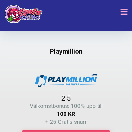
Playmillion
2.5
Välkomstbonus: 100% upp till
100 KR
+ 25 Gratis snurr