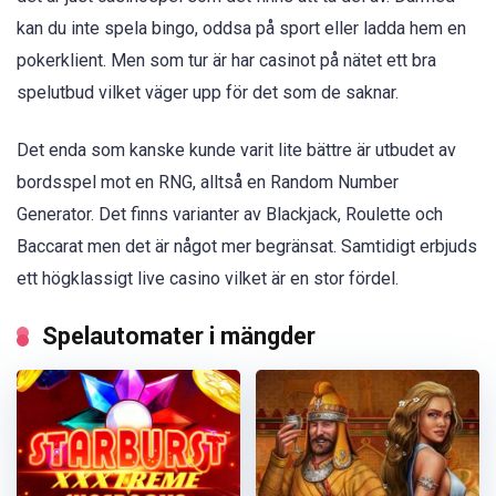
kan du inte spela bingo, oddsa på sport eller ladda hem en
pokerklient. Men som tur är har casinot på nätet ett bra
spelutbud vilket väger upp för det som de saknar.
Det enda som kanske kunde varit lite bättre är utbudet av
bordsspel mot en RNG, alltså en Random Number
Generator. Det finns varianter av Blackjack, Roulette och
Baccarat men det är något mer begränsat. Samtidigt erbjuds
ett högklassigt live casino vilket är en stor fördel.
Spelautomater i mängder