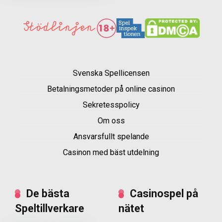
Svenska Spellicensen
Betalningsmetoder på online casinon
Sekretesspolicy
Om oss
Ansvarsfullt spelande
Casinon med bäst utdelning
De bästa
Casinospel på
Speltillverkare
nätet