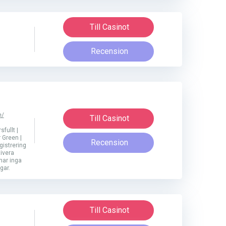
Till Casinot
Recension
e/
Till Casinot
fullt |
 Green |
Recension
egistrering
tivera
har inga
gar.
Till Casinot