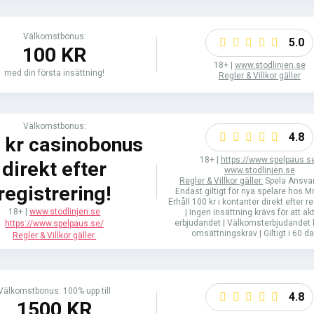
Välkomstbonus:
5.0
100 KR
18+ |
www.stodlinjen.se
med din första insättning!
Regler & Villkor gäller
Välkomstbonus:
4.8
 kr casinobonus
18+ |
https://www.spelpaus.s
direkt efter
www.stodlinjen.se
Regler & Villkor gäller.
Spela Ansvars
registrering!
Endast giltigt för nya spelare hos Mr
Erhåll 100 kr i kontanter direkt efter r
18+ |
www.stodlinjen.se
| Ingen insättning krävs för att ak
erbjudandet | Välkomsterbjudandet 
https://www.spelpaus.se/
omsättningskrav | Giltigt i 60 da
Regler & Villkor gäller.
Välkomstbonus: 100% upp till
4.8
1500 KR