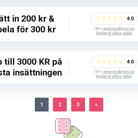
ätt in 200 kr &
4.0
pela för 300 kr
18+ |
www.stodlinjen.se
Regler & Villkor gäller
 till 3000 KR på
4.0
sta insättningen
18+ |
www.stodlinjen.se
Regler & Villkor gäller
1
2
3
»