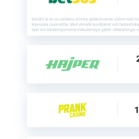
Bet365 är en av världens största spelkoncerner online med milj
klassiska casinotitlar. Med utmärkt kundtjänst och fantastiska s
spel och betalningsmetod exkluderingar gäller. Utbetalningar ex
1