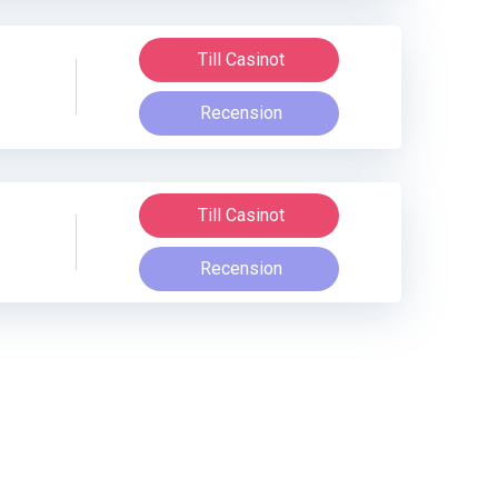
Till Casinot
Recension
Till Casinot
Recension