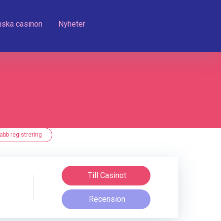
ska casinon
Nyheter
abb registrering
Till Casinot
Recension