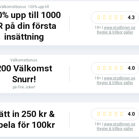
Välkomstbonus: 100% upp till
% upp till 1000
4.3
 på din första
18+ |
www.stodlinjen.se
Regler & Villkor gäller
insättning
Välkomstbonus:
200 Välkomst
4.0
Snurr!
18+ |
www.stodlinjen.se
Regler & Villkor gäller
pä Fire Joker!
ätt in 250 kr &
4.0
pela för 100kr
18+ |
www.stodlinjen.se
Regler & Villkor gäller