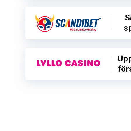
S
s
Upp
för