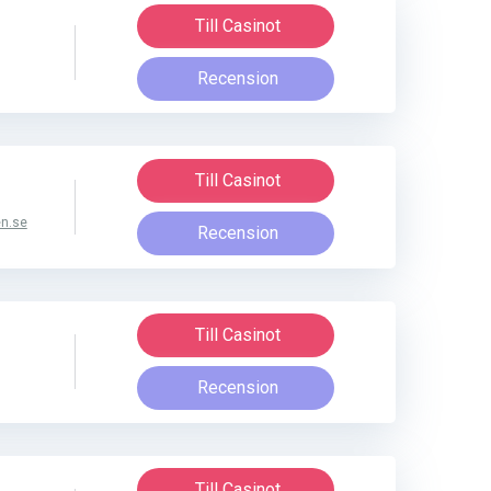
Till Casinot
Recension
Till Casinot
en.se
Recension
Till Casinot
Recension
Till Casinot