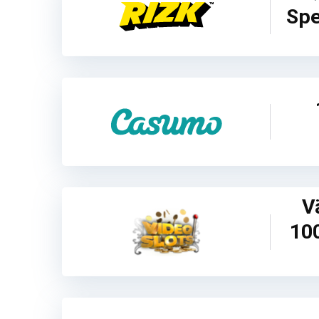
Sp
V
100