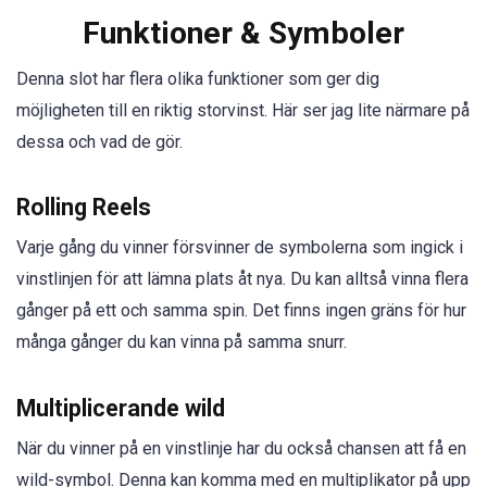
Funktioner & Symboler
Denna slot har flera olika funktioner som ger dig
möjligheten till en riktig storvinst. Här ser jag lite närmare på
dessa och vad de gör.
Rolling Reels
Varje gång du vinner försvinner de symbolerna som ingick i
vinstlinjen för att lämna plats åt nya. Du kan alltså vinna flera
gånger på ett och samma spin. Det finns ingen gräns för hur
många gånger du kan vinna på samma snurr.
Multiplicerande wild
När du vinner på en vinstlinje har du också chansen att få en
wild-symbol. Denna kan komma med en multiplikator på upp