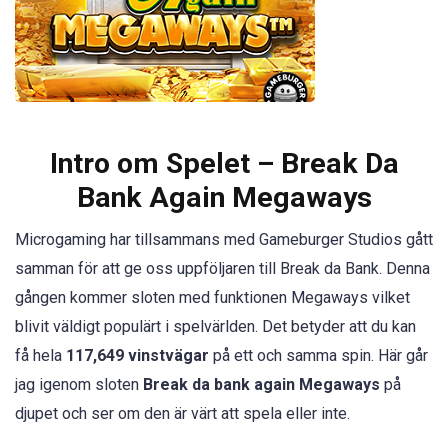
Intro om Spelet
– Break Da
Bank Again Megaways
Microgaming har tillsammans med Gameburger Studios gått
samman för att ge oss uppföljaren till Break da Bank. Denna
gången kommer sloten med funktionen Megaways vilket
blivit väldigt populärt i spelvärlden. Det betyder att du kan
få hela
117,649 vinstvägar
på ett och samma spin. Här går
jag igenom sloten
Break da bank again Megaways
på
djupet och ser om den är värt att spela eller inte.