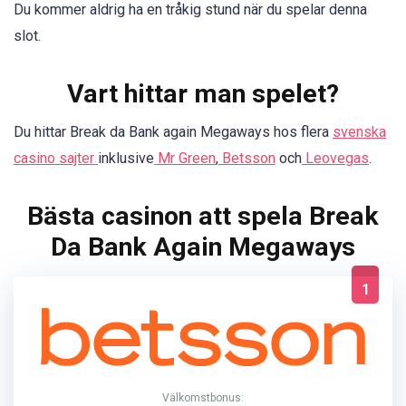
Du kommer aldrig ha en tråkig stund när du spelar denna
slot.
Vart hittar man spelet?
Du hittar Break da Bank again Megaways hos flera
svenska
casino sajter
inklusive
Mr Green
,
Betsson
och
Leovegas
.
Bästa casinon att spela Break
Da Bank Again Megaways
1
Välkomstbonus: