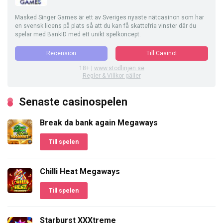
Masked Singer Games är ett av Sveriges nyaste nätcasinon som har
en svensk licens på plats så att du kan få skattefria vinster där du
spelar med BankID med ett unikt spelkoncept.
Recension
Till Casinot
18+ |
www.stodlinjen.se
Regler & Villkor gäller
Senaste casinospelen
Break da bank again Megaways
Till spelen
Chilli Heat Megaways
Till spelen
Starburst XXXtreme