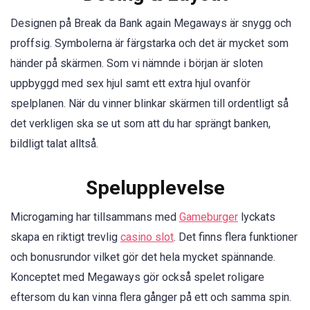
Designen på Break da Bank again Megaways är snygg och
proffsig. Symbolerna är färgstarka och det är mycket som
händer på skärmen. Som vi nämnde i början är sloten
uppbyggd med sex hjul samt ett extra hjul ovanför
spelplanen. När du vinner blinkar skärmen till ordentligt så
det verkligen ska se ut som att du har sprängt banken,
bildligt talat alltså.
Spelupplevelse
Microgaming har tillsammans med
Gameburger
lyckats
skapa en riktigt trevlig
casino slot
. Det finns flera funktioner
och bonusrundor vilket gör det hela mycket spännande.
Konceptet med Megaways gör också spelet roligare
eftersom du kan vinna flera gånger på ett och samma spin.