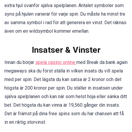
extra hjul ovanför själva spelplanen. Antalet symboler som
syns på hjulen varierar för varje spin. Du måste ha minst tre
av samma symbol i rad för att generera en vinst. Det räknas
även om en wildsymbol kommer emellan.
Insatser & Vinster
Innan du börjar
spela casino online
med Break da bank again
megaways ska du först ställa in vilken insats du vill spela
med per spin. Det lägsta du kan satsa är 2 kronor och det
högsta är 200 kronor per spin. Du ställer in insatsen under
själva spelplanen och kan när som helst höja eller sänka ditt
bet. Det högsta du kan vinna är 19,560 gånger din insats.
Det är främst på dina free spins som du har chansen att få
in en riktig storvinst.