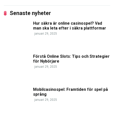
Senaste nyheter
Hur säkra är online casinospel? Vad
man ska leta efter i säkra plattformar
januari 29, 2025
Förstå Online Slots: Tips och Strategier
för Nybörjare
januari 29, 2025
Mobilcasinospel: Framtiden för spel på
språng
januari 29, 2025