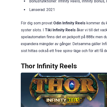
Bonusfunktioner: Infinity Reels, Infinity Bonus,
Lanserad: 2021
För dig som provat
Odin Infinity Reels
kommer du kä
syster slots. I
Tiki Infinity Reels
åker vi till det va
spelautomaten finns det en jackpott på 888x men du hi
expandera mängder av gånger. Detsamma gäller Infinit
sist hittas också ett free spins-läge och för att få d
Thor Infinity Reels