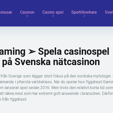
bonusar
Casinon
Casino spel
Speltillverkare
Sven
Gaming ➢ Spela casinospel
 på Svenska nätcasinon
n från Sverige som lägger stort fokus på den nordiska mytologin. 
nnande i yttersta världsklass. När du spelar hos Yggdrasil Gami
m lanserat spel sedan 2016. Men trots den relativt korta tid som
r att räkna med som har extremt gott anseende i branschen. Därför
från Yggdrasil.