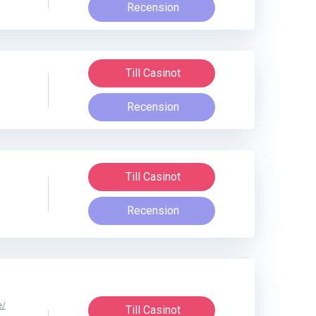
Recension
Till Casinot
Recension
Till Casinot
Recension
e/
Till Casinot