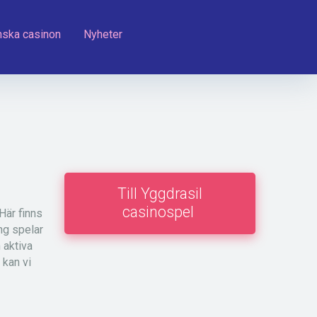
ska casinon
Nyheter
Till Yggdrasil
casinospel
Här finns
ng spelar
 aktiva
 kan vi