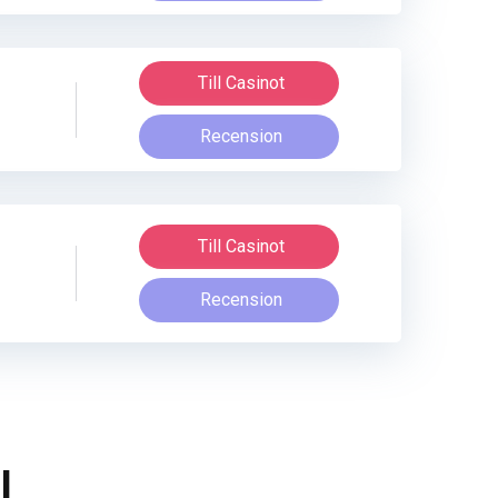
Till Casinot
Recension
Till Casinot
Recension
l