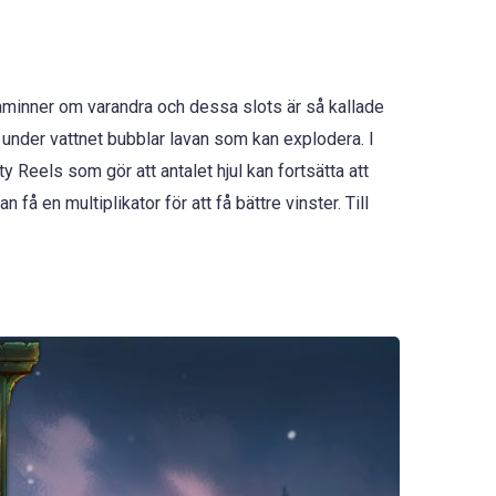
åminner om varandra och dessa slots är så kallade
r under vattnet bubblar lavan som kan explodera. I
y Reels som gör att antalet hjul kan fortsätta att
 en multiplikator för att få bättre vinster. Till