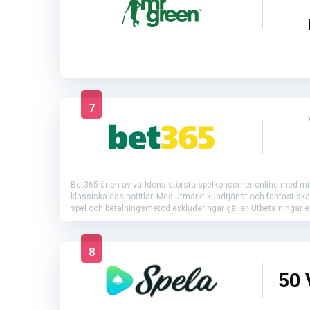
7
Bet365 är en av världens största spelkoncerner online med milj
klassiska casinotitlar. Med utmärkt kundtjänst och fantastiska s
spel och betalningsmetod exkluderingar gäller. Utbetalningar ex
8
50 