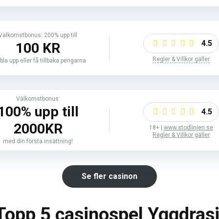
Välkomstbonus: 200% upp till
4.5
100 KR
Regler & Villkor gäller
bla upp eller få tillbaka pengarna
Välkomstbonus:
100% upp till
4.5
2000KR
18+ |
www.stodlinjen.se
Regler & Villkor gäller
med din första insättning!
Se fler casinon
Topp 5 casinospel Yggdrasi