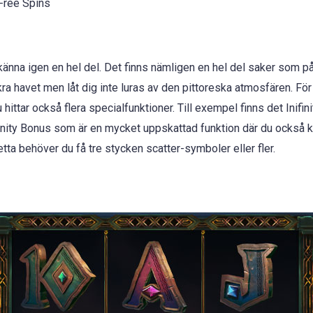
 Free Spins
nna igen en hel del. Det finns nämligen en hel del saker som p
ckra havet men låt dig inte luras av den pittoreska atmosfären. Fö
ttar också flera specialfunktioner. Till exempel finns det Inifinit
y Bonus som är en mycket uppskattad funktion där du också kan få
etta behöver du få tre stycken scatter-symboler eller fler.