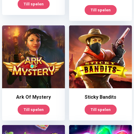
Till spelen
Till spelen
Ark Of Mystery
Sticky Bandits
Till spelen
Till spelen