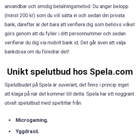
användbar och smidig betalningsmetod. Du anger belopp
(minst 200 kr) som du vill sätta in och sedan din privata
bank, därefter är det bara att verifiera dig som behövs vilket
görs genom att du fyller i ditt personnummer och sedan
verifierar du dig via mobilt bank id. Det går även att välja
bankdosa om du föredrar det!
Unikt spelutbud hos Spela.com
Spelutbudet på Spela är suveränt, det finns i princip inget
att klaga på när det kommer till detta. Spela har ett noggrant
utvalt spelutbud med speltitlar från:
Microgaming
,
Yggdrasil
,