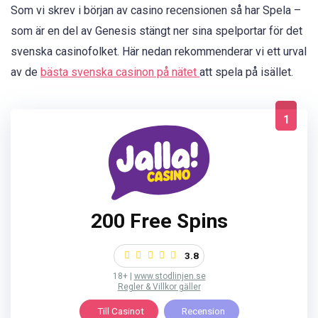
Som vi skrev i början av casino recensionen så har Spela –
som är en del av Genesis stängt ner sina spelportar för det
svenska casinofolket. Här nedan rekommenderar vi ett urval
av de
bästa svenska casinon på nätet
att spela på isället.
1
200 Free Spins
3.8
18+ |
www.stodlinjen.se
Regler & Villkor gäller
Till Casinot
Recension