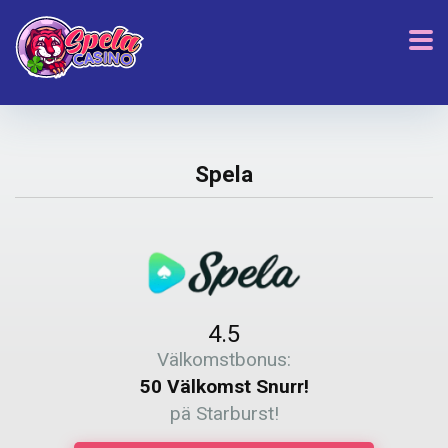
Spela
4.5
Välkomstbonus:
50 Välkomst Snurr!
pä Starburst!