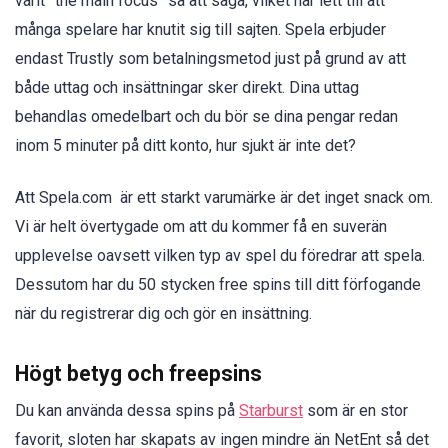
varit ”the main focus” så att säga, vilket har lett till att
många spelare har knutit sig till sajten. Spela erbjuder
endast Trustly som betalningsmetod just på grund av att
både uttag och insättningar sker direkt. Dina uttag
behandlas omedelbart och du bör se dina pengar redan
inom 5 minuter på ditt konto, hur sjukt är inte det?
Att Spela.com är ett starkt varumärke är det inget snack om.
Vi är helt övertygade om att du kommer få en suverän
upplevelse oavsett vilken typ av spel du föredrar att spela.
Dessutom har du 50 stycken free spins till ditt förfogande
när du registrerar dig och gör en insättning.
Högt betyg och freepsins
Du kan använda dessa spins på
Starburst
som är en stor
favorit, sloten har skapats av ingen mindre än NetEnt så det