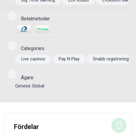
Big Time Gaming
ELK studio
Evolution Gamin
Betalmetoder
Categories
Live casinos
Pay N Play
Snabb registrering
Ägare
Genesis Global
Fördelar