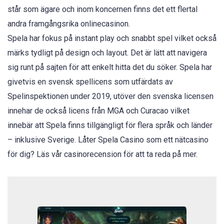
står som ägare och inom koncernen finns det ett flertal
andra framgångsrika onlinecasinon.
Spela har fokus på instant play och snabbt spel vilket också
märks tydligt på design och layout. Det är lätt att navigera
sig runt på sajten för att enkelt hitta det du söker. Spela har
givetvis en svensk spellicens som utfärdats av
Spelinspektionen under 2019, utöver den svenska licensen
innehar de också licens från MGA och Curacao vilket
innebär att Spela finns tillgängligt för flera språk och länder
– inklusive Sverige. Låter Spela Casino som ett nätcasino
för dig? Läs vår casinorecension för att ta reda på mer.