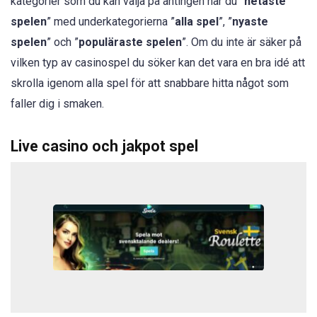
kategorier som du kan välja på antingen har du ”
hetaste
spelen
” med underkategorierna ”
alla spel
”, ”
nyaste
spelen
” och ”
populäraste spelen
”. Om du inte är säker på
vilken typ av casinospel du söker kan det vara en bra idé att
skrolla igenom alla spel för att snabbare hitta något som
faller dig i smaken.
Live casino och jakpot spel