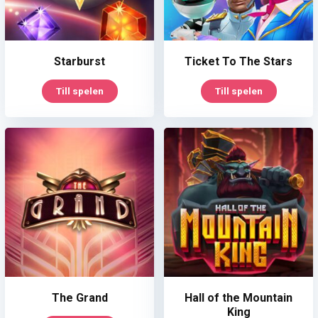
Starburst
Ticket To The Stars
Till spelen
Till spelen
The Grand
Hall of the Mountain
King