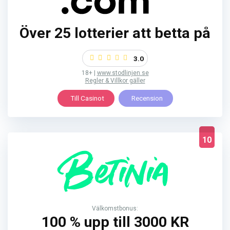
Över 25 lotterier att betta på
3.0
18+ |
www.stodlinjen.se
Regler & Villkor gäller
Till Casinot
Recension
10
Välkomstbonus:
100 % upp till 3000 KR