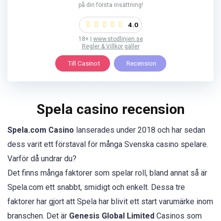
på din första insättning!
4.0
18+ |
www.stodlinjen.se
Regler & Villkor gäller
Till Casinot
Recension
Spela casino recension
Spela.com Casino
lanserades under 2018 och har sedan
dess varit ett förstaval för många Svenska casino spelare.
Varför då undrar du?
Det finns många faktorer som spelar roll, bland annat så är
Spela.com ett snabbt, smidigt och enkelt. Dessa tre
faktorer har gjort att Spela har blivit ett start varumärke inom
branschen. Det är
Genesis Global Limited
Casinos som