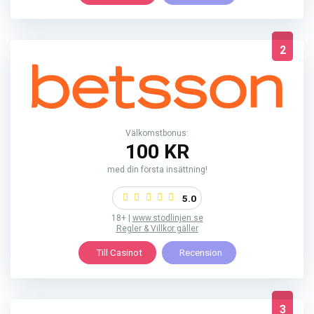
2
Välkomstbonus:
100 KR
med din första insättning!
5.0
18+ |
www.stodlinjen.se
Regler & Villkor gäller
Till Casinot
Recension
3