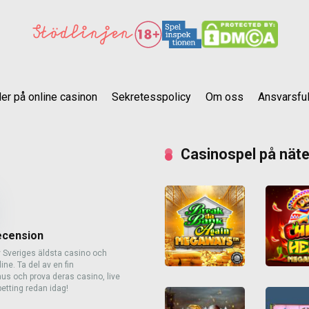
er på online casinon
Sekretesspolicy
Om oss
Ansvarsful
Casinospel på näte
ecension
v Sveriges äldsta casino och
ine. Ta del av en fin
us och prova deras casino, live
etting redan idag!