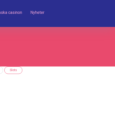
ska casinon
Nyheter
Slots