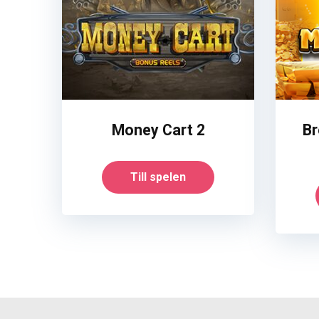
Money Cart 2
Br
Till spelen