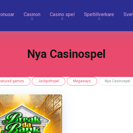
bonusar
Casinon
Casino spel
Speltillverkare
Sven
Nya Casinospel
eatured games
Jackpottspel
Megaways
Nya Casinospel