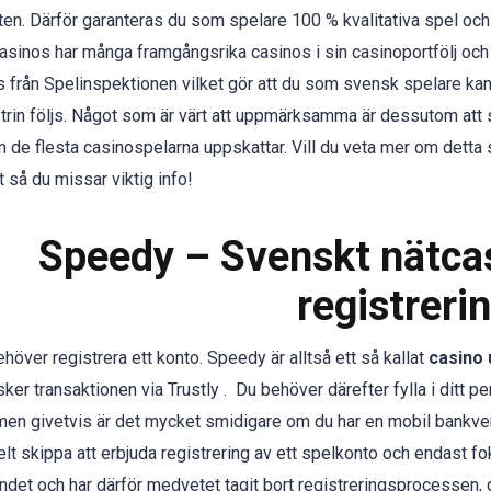
ten. Därför garanteras du som spelare 100 % kvalitativa spel oc
asinos har många framgångsrika casinos i sin casinoportfölj och
s från Spelinspektionen vilket gör att du som svensk spelare kan 
trin följs. Något som är värt att uppmärksamma är dessutom att sam
 de flesta casinospelarna uppskattar. Vill du veta mer om detta
 så du missar viktig info!
Speedy – Svenskt nätca
registreri
över registrera ett konto. Speedy är alltså ett så kallat
casino 
 sker transaktionen via Trustly . Du behöver därefter fylla i ditt
men givetvis är det mycket smidigare om du har en mobil bankveri
t skippa att erbjuda registrering av ett spelkonto och endast fok
ndet och har därför medvetet tagit bort registreringsprocessen, de