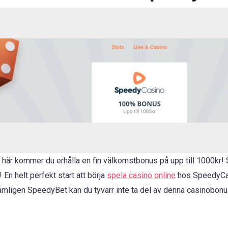
är kommer du erhålla en fin välkomstbonus på upp till 1000kr! Sä
En helt perfekt start att börja
spela casino online
hos SpeedyCasi
ämligen SpeedyBet kan du tyvärr inte ta del av denna casinobonu