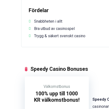
Fördelar
Snabbheten i allt
Bra utbud av casinospel
Trygg & säkert svenskt casino
Speedy Casino Bonuses
Välkomstbonus
100% upp till 1000
KR välkomstbonus!
Speedy 
casinonam