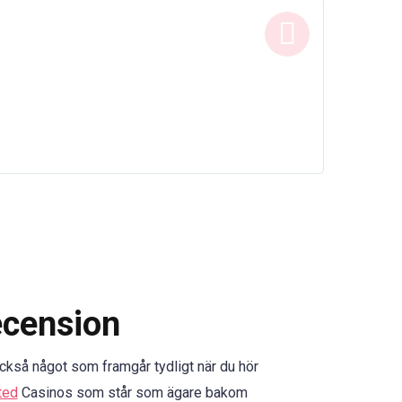
ecension
också något som framgår tydligt när du hör
ted
Casinos som står som ägare bakom