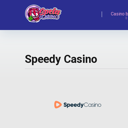
Casino 
Speedy Casino