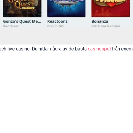
och live casino. Du hittar några av de bästa
casinospel
från exemp