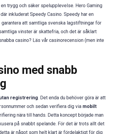
h en trygg och säker spelupplevelse. Hero Gaming
 där inkluderat Speedy Casino. Speedy har en
garantera att samtliga svenska lagstiftningar för
tliga vinster är skattefria, och det är såklart
 snabba casino? Läs vår casinorecension (men inte
sino med snabb
ng
utan registrering
. Det enda du behöver göra är att
 personnummer och sedan verifiera dig via
mobilt
fiering nära till hands. Detta koncept började man
usera på snabbt spelande. För det är trots allt det
tta är något som helt klart är fördelaktigt för dig