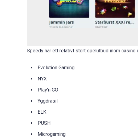
Speedy har ett relativt stort spelutbud inom casino 
Evolution Gaming
NYX
Play’n GO
Yggdrasil
ELK
PUSH
Microgaming