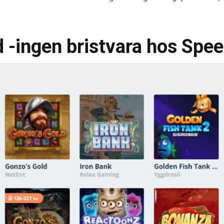
 -ingen bristvara hos Spe