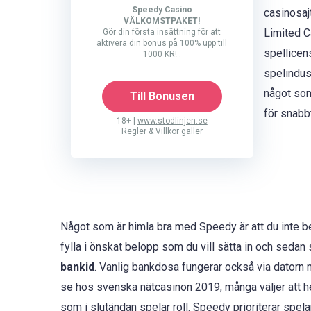
Speedy Casino
casinosaj
VÄLKOMSTPAKET!
Limited C
Gör din första insättning för att
aktivera din bonus på 100% upp till
spellicen
1000 KR! .
spelindus
något som
Till Bonusen
för snabbt
18+ |
www.stodlinjen.se
Regler & Villkor gäller
Något som är himla bra med Speedy är att du inte beh
fylla i önskat belopp som du vill sätta in och sedan
bankid
. Vanlig bankdosa fungerar också via datorn 
se hos svenska nätcasinon 2019, många väljer att hel
som i slutändan spelar roll. Speedy prioriterar spela