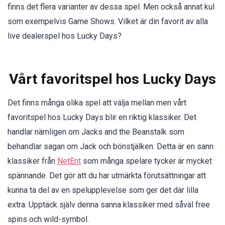
finns det flera varianter av dessa spel. Men också annat kul
som exempelvis Game Shows. Vilket är din favorit av alla
live dealerspel hos Lucky Days?
Vårt favoritspel hos Lucky Days
Det finns många olika spel att välja mellan men vårt
favoritspel hos Lucky Days blir en riktig klassiker. Det
handlar nämligen om Jacks and the Beanstalk som
behandlar sagan om Jack och bönstjälken. Detta är en sann
klassiker från
NetEnt
som många spelare tycker är mycket
spännande. Det gör att du har utmärkta förutsättningar att
kunna ta del av en spelupplevelse som ger det där lilla
extra. Upptäck själv denna sanna klassiker med såväl free
spins och wild-symbol.