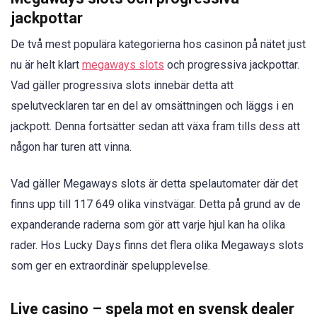
jackpottar
De två mest populära kategorierna hos casinon på nätet just
nu är helt klart
megaways slots
och progressiva jackpottar.
Vad gäller progressiva slots innebär detta att
spelutvecklaren tar en del av omsättningen och läggs i en
jackpott. Denna fortsätter sedan att växa fram tills dess att
någon har turen att vinna.
Vad gäller Megaways slots är detta spelautomater där det
finns upp till 117 649 olika vinstvägar. Detta på grund av de
expanderande raderna som gör att varje hjul kan ha olika
rader. Hos Lucky Days finns det flera olika Megaways slots
som ger en extraordinär spelupplevelse.
Live casino – spela mot en svensk dealer