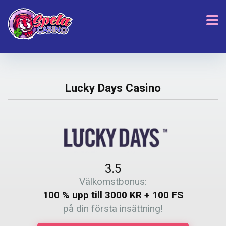
Lucky Days Casino
3.5
Välkomstbonus:
100 % upp till 3000 KR + 100 FS
på din första insättning!