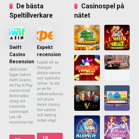
De bästa
Casinospel på
Speltillverkare
nätet
Swift
Expekt
Casino
recension
Recension
Expekt ett av
Sveriges
SkillOnNet
äldsta casino
ligger bakom
och spelsidor
Swift Casino,
online. Ta del
ett Pay N Play
av en fin
casino med
välkomstbonus
blixtsnabba
och prova
uttag och
deras casino,
tusentals
live casino
casinospel.
och betting
Läs vår
redan idag!
recension här.
Till