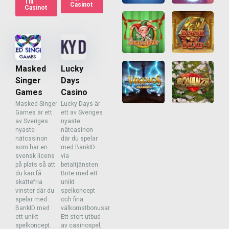
Till
Casinot
Casinot
Masked
Lucky
Singer
Days
Games
Casino
Masked Singer
Lucky Days är
Games är ett
ett av Sveriges
av Sveriges
nyaste
nyaste
nätcasinon
nätcasinon
där du spelar
som har en
med BankID
svensk licens
via
på plats så att
betaltjänsten
du kan få
Brite med ett
skattefria
unikt
vinster där du
spelkoncept
spelar med
och fina
BankID med
välkomstbonusar.
ett unikt
Ett stort utbud
spelkoncept.
av casinospel,