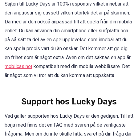
Sajten till Lucky Days är 100% responsiv vilket innebär att
den anpassar sig oavsett vilken storlek det är på skärmen.
Därmed är den också anpassad till att spela från din mobila
enhet. Du kan använda din smartphone eller surfplatta och
på så sätt ta del av en spelupplevelse som innebär att du
kan spela precis vart du än önskar. Det kommer att ge dig
en frihet som är något extra. Även om det saknas en app är
mobilcasinot
kompatibelt med din mobila webbläsare. Det
är något som vi tror att du kan komma att uppskatta.
Support hos Lucky Days
Vad gäller supporten hos Lucky Days är den gedigen. Till att
börja med finns det en FAQ med svaren på de vanligaste
frågorna. Men om du inte skulle hitta svaret på din fråga där