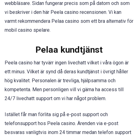
webbläsare. Sidan fungerar precis som på datorn och som
vi beskriver i den här Peela casino recensionen. Vi kan
varmt rekommendera Pelaa casino som ett bra alternativ för
mobil casino spelare.
Pelaa kundtjänst
Peela casino har tyvärr ingen livechatt vilket i våra ögon är
ett minus. Vilket är synd då deras kundtjänst i övrigt håller
hög kvalitet. Personalen är trevliga, hjälpsamma och
kompetenta. Men personligen vill vi gärna ha access till
24/7 livechatt support om vi har något problem.
Istället får man förlita sig på e-post support och
telefonsupport hos Peela casino. Ärenden via e-post
besvaras vanligtvis inom 24 timmar medan telefon support