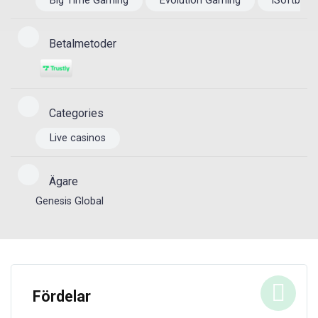
Big Time Gaming
Evolution Gaming
iSoftbet
Betalmetoder
Categories
Live casinos
Ägare
Genesis Global
Fördelar