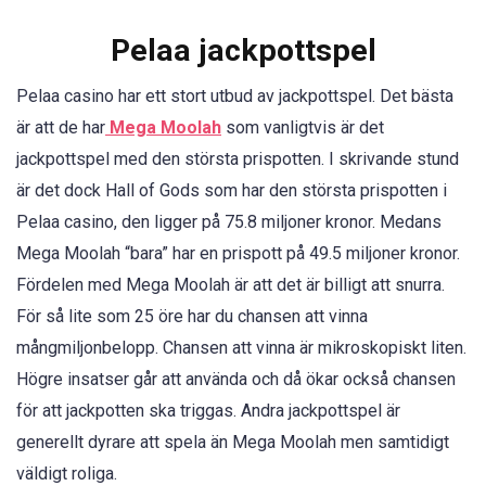
Pelaa jackpottspel
Pelaa casino har ett stort utbud av jackpottspel. Det bästa
är att de har
Mega Moolah
som vanligtvis är det
jackpottspel med den största prispotten. I skrivande stund
är det dock Hall of Gods som har den största prispotten i
Pelaa casino, den ligger på 75.8 miljoner kronor. Medans
Mega Moolah “bara” har en prispott på 49.5 miljoner kronor.
Fördelen med Mega Moolah är att det är billigt att snurra.
För så lite som 25 öre har du chansen att vinna
mångmiljonbelopp. Chansen att vinna är mikroskopiskt liten.
Högre insatser går att använda och då ökar också chansen
för att jackpotten ska triggas. Andra jackpottspel är
generellt dyrare att spela än Mega Moolah men samtidigt
väldigt roliga.