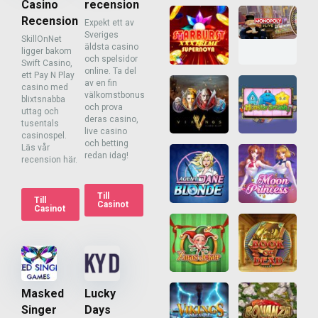
Casino
recension
Recension
Expekt ett av
Sveriges
SkillOnNet
äldsta casino
ligger bakom
och spelsidor
Swift Casino,
online. Ta del
ett Pay N Play
av en fin
casino med
välkomstbonus
blixtsnabba
och prova
uttag och
deras casino,
tusentals
live casino
casinospel.
och betting
Läs vår
redan idag!
recension här.
Till
Till
Casinot
Casinot
Masked
Lucky
Singer
Days