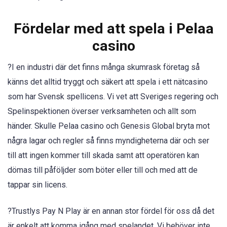
Fördelar med att spela i Pelaa
casino
?I en industri där det finns många skumrask företag så
känns det alltid tryggt och säkert att spela i ett nätcasino
som har Svensk spellicens. Vi vet att Sveriges regering och
Spelinspektionen överser verksamheten och allt som
händer. Skulle Pelaa casino och Genesis Global bryta mot
några lagar och regler så finns myndigheterna där och ser
till att ingen kommer till skada samt att operatören kan
dömas till påföljder som böter eller till och med att de
tappar sin licens.
?Trustlys Pay N Play är en annan stor fördel för oss då det
är enkelt att komma igång med spelandet. Vi behöver inte