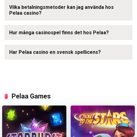
Vilka betalningsmetoder kan jag använda hos
välkomstspins. Eventuella vinster från Pelaa free spins
Pelaa casino?
är föremål för x40 omsättningskrav. Värdet på bonusen
I Pelaa casino är bara Trustly tillgängligt.
är 60 kronor.
Hur många casinospel finns det hos Pelaa?
I Pelaa casino finns det närmare 1,500 spel att välja på.
Har Pelaa casino en svensk spellicens?
Ja, Pelaa har en svensk spellicens från
Spelinspektionen.
Pelaa Games