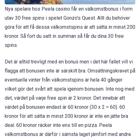
Nya spelare hos Peela casino får en välkomstbonus i form
utav 30 free spins i spelet Gonzo’s Quest. Allt du behöver
göra för att få dessa välkomstspins är att sätta in minst 200
kronor. Så fort du satt in summan så får du dina 30 free
spins.
Det är alltid trevligt med en bonus men i det här fallet vill vi
flagga att bonusen inte är särskilt bra. Omsättningskravet på
eventuella vinter från välkomstspins är hela 40 gånger
vilket gör det svårt att spela igenom bonusen. Inte nog med
det, värdet på varje free spin är 2 kronor. Det innebär att
värdet på bonusen endast är 60 kronor (30 x 2 = 60). 60
kronor för att sätta in minst 200 kronor är inte en jätte bra
deal. 60 kronor räcker inte ens till en pizza. Peela
välkomstbonus är därför i sämsta laget jämfört med andra