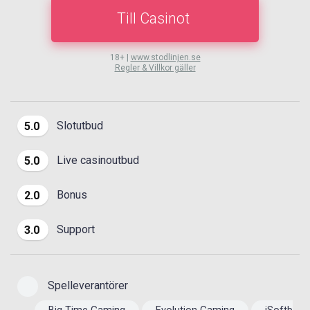
Till Casinot
18+ |
www.stodlinjen.se
Regler & Villkor gäller
Slotutbud
5.0
Live casinoutbud
5.0
Bonus
2.0
Support
3.0
Spelleverantörer