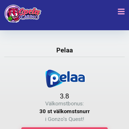
Pelaa
3.8
Välkomstbonus:
30 st välkomstsnurr
i Gonzo's Quest!