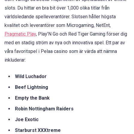
slots. Du hittar en bra bit över 1,000 olika titlar från
världsledande spelleverantörer. Slotsen håller högsta
kvalitet och leverantörer som Microgaming, NetEnt,
Pragmatic Play
, Play’N Go och Red Tiger Gaming förser dig
med en stadig ström av nya och innovativa spel. Ett par av
våra favoritspel i Pelaa casino som är värda att nämna
inkluderar:
Wild Luchador
Beef Lightning
Empty the Bank
Robin Nottingham Raiders
Joe Exotic
Starburst XXXtreme