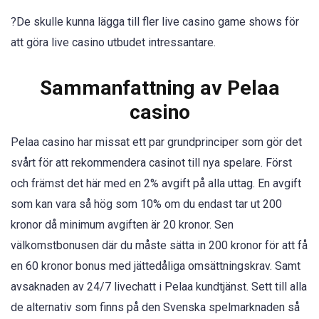
?De skulle kunna lägga till fler live casino game shows för
att göra live casino utbudet intressantare.
Sammanfattning av Pelaa
casino
Pelaa casino har missat ett par grundprinciper som gör det
svårt för att rekommendera casinot till nya spelare. Först
och främst det här med en 2% avgift på alla uttag. En avgift
som kan vara så hög som 10% om du endast tar ut 200
kronor då minimum avgiften är 20 kronor. Sen
välkomstbonusen där du måste sätta in 200 kronor för att få
en 60 kronor bonus med jättedåliga omsättningskrav. Samt
avsaknaden av 24/7 livechatt i Pelaa kundtjänst. Sett till alla
de alternativ som finns på den Svenska spelmarknaden så