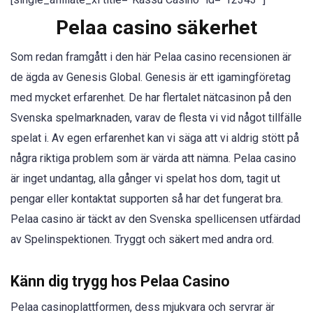
Pelaa casino säkerhet
Som redan framgått i den här Pelaa casino recensionen är
de ägda av Genesis Global. Genesis är ett igamingföretag
med mycket erfarenhet. De har flertalet nätcasinon på den
Svenska spelmarknaden, varav de flesta vi vid något tillfälle
spelat i. Av egen erfarenhet kan vi säga att vi aldrig stött på
några riktiga problem som är värda att nämna. Pelaa casino
är inget undantag, alla gånger vi spelat hos dom, tagit ut
pengar eller kontaktat supporten så har det fungerat bra.
Pelaa casino är täckt av den Svenska spellicensen utfärdad
av Spelinspektionen. Tryggt och säkert med andra ord.
Känn dig trygg hos Pelaa Casino
Pelaa casinoplattformen, dess mjukvara och servrar är