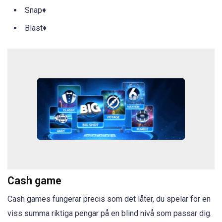
Snap♦️
Blast♦️
Cash game
Cash games fungerar precis som det låter, du spelar för en
viss summa riktiga pengar på en blind nivå som passar dig.