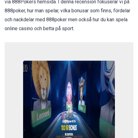
via 888Pokers hemsida. I denna recension fokuserar vi på
888poker, hur man spelar, vilka bonusar som finns, fördelar
och nackdelar med 888poker men också hur du kan spela
online casino och betta på sport.