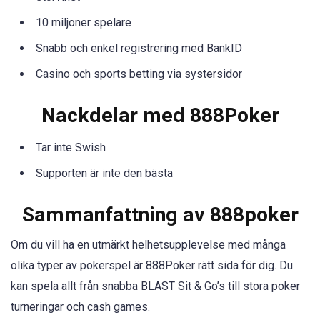
10 miljoner spelare
Snabb och enkel registrering med BankID
Casino och sports betting via systersidor
Nackdelar med 888Poker
Tar inte Swish
Supporten är inte den bästa
Sammanfattning
av 888poker
Om du vill ha en utmärkt helhetsupplevelse med många
olika typer av pokerspel är 888Poker rätt sida för dig. Du
kan spela allt från snabba BLAST Sit & Go’s till stora poker
turneringar och cash games.