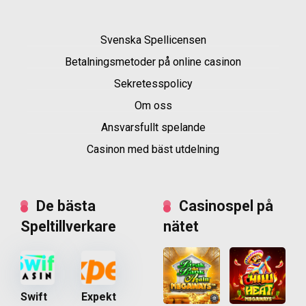
Svenska Spellicensen
Betalningsmetoder på online casinon
Sekretesspolicy
Om oss
Ansvarsfullt spelande
Casinon med bäst utdelning
De bästa
Casinospel på
Speltillverkare
nätet
Swift
Expekt