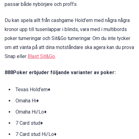
passar både nybörjare och proffs.
Du kan spela allt från cashgame Hold’em med några några
kronor upp till tusenlappar i blinds, vara med i multibords
poker turneringar och Sit&Go turneringar. Om du inte tycker
om att vänta på att dina motståndare ska agera kan du prova
Snap eller
Blast Sit&Go
.
888Poker erbjuder följande varianter av poker:
Texas Hold’em♦️
Omaha Hi♦️
Omaha Hi/Lo♦️
7 Card stud♦️
7 Card stud Hi/Lo♦️