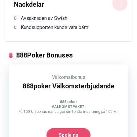
Nackdelar
Avsaknaden av Swish
Kundsupporten kunde vara bättr
888Poker Bonuses
Välkomstbonus
888poker Välkomsterbjudande
888poker
VÄLKOMSTPAKET!
Få 100 kr i bonus när du gör din första insättning på 100 km
.
Spela nu