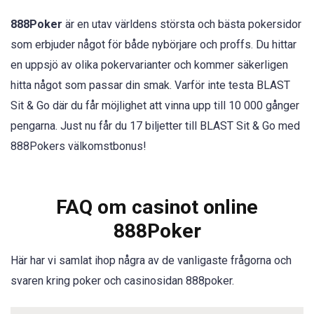
888Poker
är en utav världens största och bästa pokersidor
som erbjuder något för både nybörjare och proffs. Du hittar
en uppsjö av olika pokervarianter och kommer säkerligen
hitta något som passar din smak. Varför inte testa BLAST
Sit & Go där du får möjlighet att vinna upp till 10 000 gånger
pengarna. Just nu får du 17 biljetter till BLAST Sit & Go med
888Pokers välkomstbonus!
FAQ om casinot online
888Poker
Här har vi samlat ihop några av de vanligaste frågorna och
svaren kring poker och casinosidan 888poker.