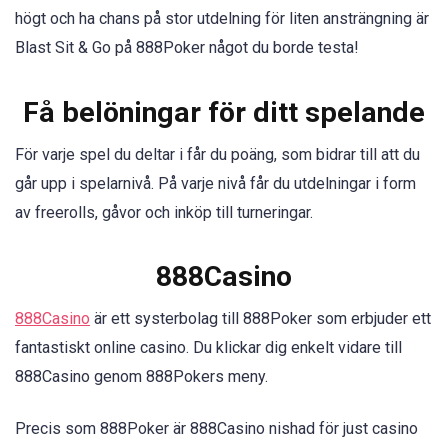
högt och ha chans på stor utdelning för liten ansträngning är
Blast Sit & Go på 888Poker något du borde testa!
Få belöningar för ditt spelande
För varje spel du deltar i får du poäng, som bidrar till att du
går upp i spelarnivå. På varje nivå får du utdelningar i form
av freerolls, gåvor och inköp till turneringar.
888Casino
888Casino
är ett systerbolag till 888Poker som erbjuder ett
fantastiskt online casino. Du klickar dig enkelt vidare till
888Casino genom 888Pokers meny.
Precis som 888Poker är 888Casino nishad för just casino