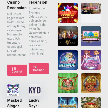
Casino
recension
Recension
Expekt ett av
Sveriges
SkillOnNet
äldsta casino
ligger bakom
och spelsidor
Swift Casino,
online. Ta del
ett Pay N Play
av en fin
casino med
välkomstbonus
blixtsnabba
och prova
uttag och
deras casino,
tusentals
live casino
casinospel.
och betting
Läs vår
redan idag!
recension här.
Till
Till
Casinot
Casinot
Masked
Lucky
Singer
Days