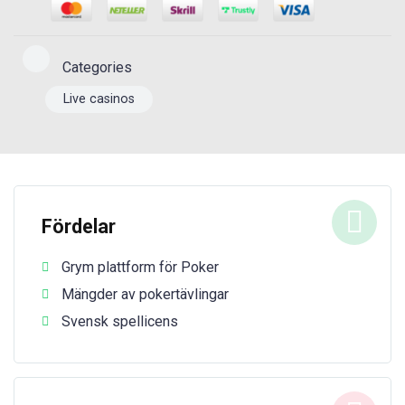
Categories
Live casinos
Fördelar
Grym plattform för Poker
Mängder av pokertävlingar
Svensk spellicens