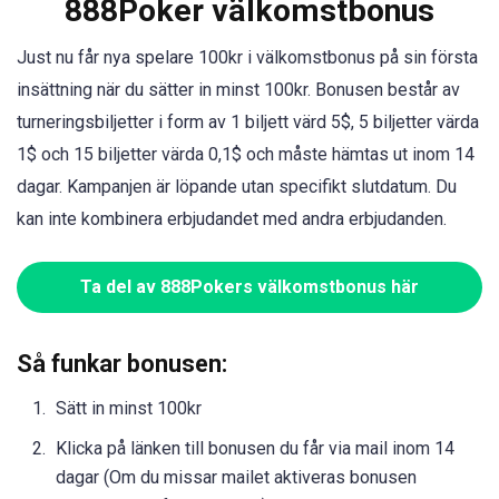
888Poker välkomstbonus
Just nu får nya spelare 100kr i välkomstbonus på sin första
insättning när du sätter in minst 100kr. Bonusen består av
turneringsbiljetter i form av 1 biljett värd 5$, 5 biljetter värda
1$ och 15 biljetter värda 0,1$ och måste hämtas ut inom 14
dagar. Kampanjen är löpande utan specifikt slutdatum. Du
kan inte kombinera erbjudandet med andra erbjudanden.
Ta del av 888Pokers välkomstbonus här
Så funkar bonusen:
Sätt in minst 100kr
Klicka på länken till bonusen du får via mail inom 14
dagar (Om du missar mailet aktiveras bonusen