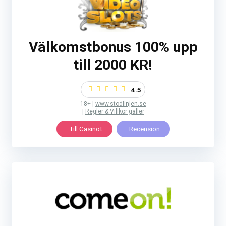
Välkomstbonus 100% upp
till 2000 KR!
4.5
18+ |
www.stodlinjen.se
|
Regler & Villkor gäller
Till Casinot
Recension