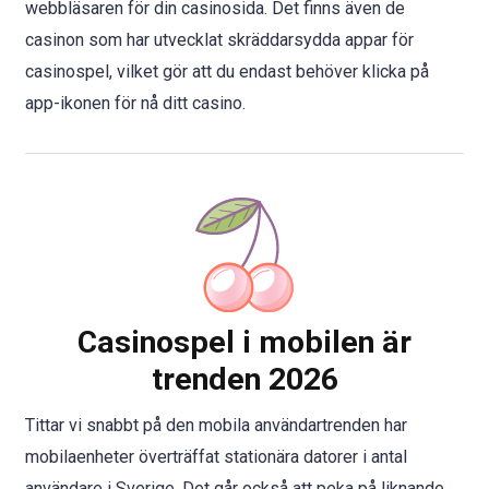
webbläsaren för din casinosida. Det finns även de
casinon som har utvecklat skräddarsydda appar för
casinospel, vilket gör att du endast behöver klicka på
app-ikonen för nå ditt casino.
Casinospel i mobilen är
trenden 2026
Tittar vi snabbt på den mobila användartrenden har
mobilaenheter överträffat stationära datorer i antal
användare i Sverige. Det går också att peka på liknande