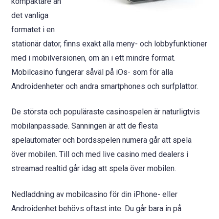
kompaktare än
det vanliga
formatet i en
stationär dator, finns exakt alla meny- och lobbyfunktioner
med i mobilversionen, om än i ett mindre format.
Mobilcasino fungerar såväl på iOs- som för alla
Androidenheter och andra smartphones och surfplattor.
De största och populäraste casinospelen är naturligtvis
mobilanpassade. Sanningen är att de flesta
spelautomater och bordsspelen numera går att spela
över mobilen. Till och med live casino med dealers i
streamad realtid går idag att spela över mobilen.
Nedladdning av mobilcasino för din iPhone- eller
Androidenhet behövs oftast inte. Du går bara in på