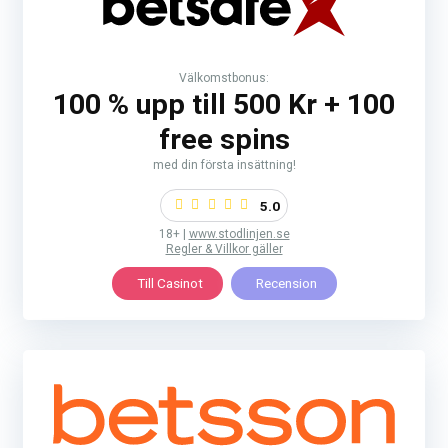
Välkomstbonus:
100 % upp till 500 Kr + 100
free spins
med din första insättning!
5.0
18+ |
www.stodlinjen.se
Regler & Villkor gäller
Till Casinot
Recension