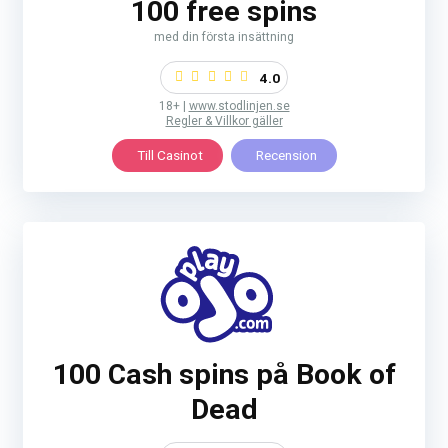
100 free spins
med din första insättning
4.0
18+ |
www.stodlinjen.se
Regler & Villkor gäller
Till Casinot
Recension
100 Cash spins på Book of
Dead