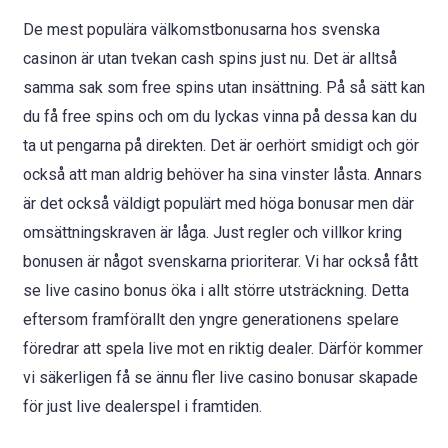
De mest populära välkomstbonusarna hos svenska
casinon är utan tvekan cash spins just nu. Det är alltså
samma sak som free spins utan insättning. På så sätt kan
du få free spins och om du lyckas vinna på dessa kan du
ta ut pengarna på direkten. Det är oerhört smidigt och gör
också att man aldrig behöver ha sina vinster låsta. Annars
är det också väldigt populärt med höga bonusar men där
omsättningskraven är låga. Just regler och villkor kring
bonusen är något svenskarna prioriterar. Vi har också fått
se live casino bonus öka i allt större utsträckning. Detta
eftersom framförallt den yngre generationens spelare
föredrar att spela live mot en riktig dealer. Därför kommer
vi säkerligen få se ännu fler live casino bonusar skapade
för just live dealerspel i framtiden.