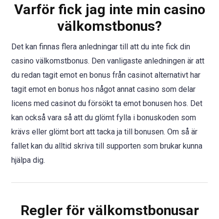
Varför fick jag inte min casino
välkomstbonus?
Det kan finnas flera anledningar till att du inte fick din
casino välkomstbonus. Den vanligaste anledningen är att
du redan tagit emot en bonus från casinot alternativt har
tagit emot en bonus hos något annat casino som delar
licens med casinot du försökt ta emot bonusen hos. Det
kan också vara så att du glömt fylla i bonuskoden som
krävs eller glömt bort att tacka ja till bonusen. Om så är
fallet kan du alltid skriva till supporten som brukar kunna
hjälpa dig.
Regler för välkomstbonusar