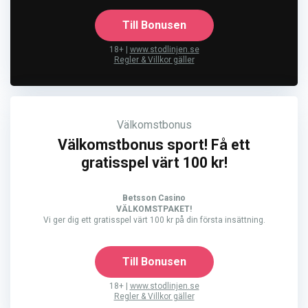
Till Bonusen
18+ |
www.stodlinjen.se
Regler & Villkor gäller
Välkomstbonus
Välkomstbonus sport! Få ett
gratisspel värt 100 kr!
Betsson Casino
VÄLKOMSTPAKET!
Vi ger dig ett gratisspel värt 100 kr på din första insättning.
Till Bonusen
18+ |
www.stodlinjen.se
Regler & Villkor gäller