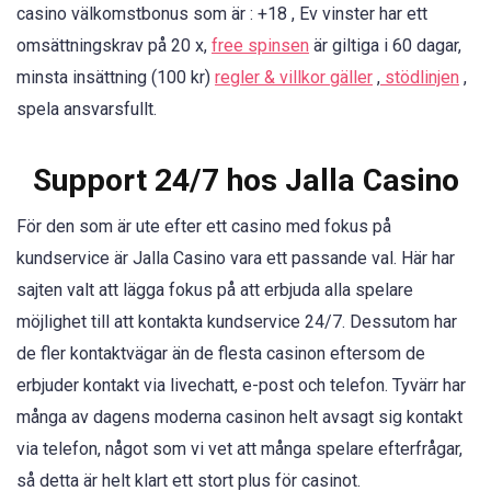
casino välkomstbonus som är : +18 , Ev vinster har ett
omsättningskrav på 20 x,
free spinsen
är giltiga i 60 dagar,
minsta insättning (100 kr)
regler & villkor gäller
,
stödlinjen
,
spela ansvarsfullt.
Support 24/7 hos Jalla Casino
För den som är ute efter ett casino med fokus på
kundservice är Jalla Casino vara ett passande val. Här har
sajten valt att lägga fokus på att erbjuda alla spelare
möjlighet till att kontakta kundservice 24/7. Dessutom har
de fler kontaktvägar än de flesta casinon eftersom de
erbjuder kontakt via livechatt, e-post och telefon. Tyvärr har
många av dagens moderna casinon helt avsagt sig kontakt
via telefon, något som vi vet att många spelare efterfrågar,
så detta är helt klart ett stort plus för casinot.