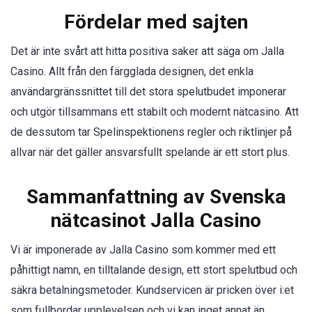
Fördelar med sajten
Det är inte svårt att hitta positiva saker att säga om Jalla
Casino. Allt från den färgglada designen, det enkla
användargränssnittet till det stora spelutbudet imponerar
och utgör tillsammans ett stabilt och modernt nätcasino. Att
de dessutom tar Spelinspektionens regler och riktlinjer på
allvar när det gäller ansvarsfullt spelande är ett stort plus.
Sammanfattning av Svenska
nätcasinot Jalla Casino
Vi är imponerade av Jalla Casino som kommer med ett
påhittigt namn, en tilltalande design, ett stort spelutbud och
säkra betalningsmetoder. Kundservicen är pricken över i:et
som fullbordar upplevelsen och vi kan inget annat än