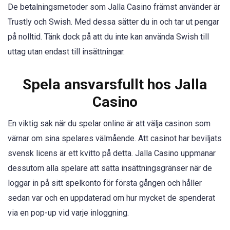
De betalningsmetoder som Jalla Casino främst använder är
Trustly och Swish. Med dessa sätter du in och tar ut pengar
på nolltid. Tänk dock på att du inte kan använda Swish till
uttag utan endast till insättningar.
Spela ansvarsfullt hos Jalla
Casino
En viktig sak när du spelar online är att välja casinon som
värnar om sina spelares välmående. Att casinot har beviljats
svensk licens är ett kvitto på detta. Jalla Casino uppmanar
dessutom alla spelare att sätta insättningsgränser när de
loggar in på sitt spelkonto för första gången och håller
sedan var och en uppdaterad om hur mycket de spenderat
via en pop-up vid varje inloggning.