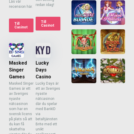
Läs vår
redan idag!
recension här.
Till
Till
Casinot
Casinot
Masked
Lucky
Singer
Days
Games
Casino
Masked Singer
Lucky Days är
Games är ett
ett av Sveriges
av Sveriges
nyaste
nyaste
nätcasinon
nätcasinon
där du spelar
som har en
med BankID
svensk licens
via
på plats så att
betaltjänsten
du kan få
Brite med ett
skattefria
unikt