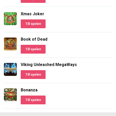
Xmas Joker
Till spelen
Book of Dead
Till spelen
Viking Unleashed MegaWays
Till spelen
Bonanza
Till spelen