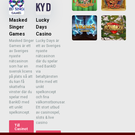
Masked
Lucky
Singer
Days
Games
Casino
Masked Singer
Lucky Days är
Games är ett
ett av Sveriges
av Sveriges
nyaste
nyaste
nätcasinon
nätcasinon
där du spelar
som har en
med BankID
svensk licens
via
på plats så att
betaltjänsten
du kan få
Brite med ett
skattefria
unikt
vinster där du
spelkoncept
spelar med
och fina
BankID med
välkomstbonusar.
ett unikt
Ett stort utbud
spelkoncept.
av casinospel,
slots & live
casino
Till
Casinot