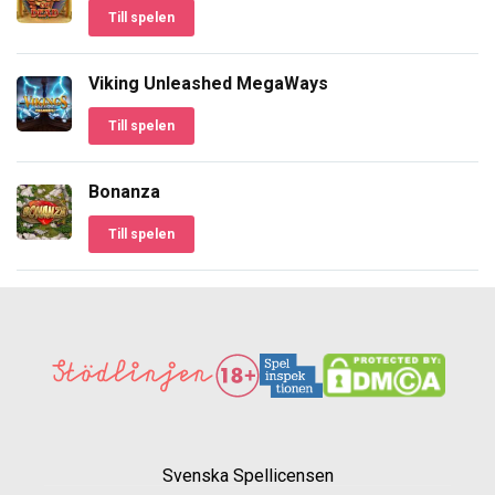
Till spelen
Viking Unleashed MegaWays
Till spelen
Bonanza
Till spelen
Svenska Spellicensen