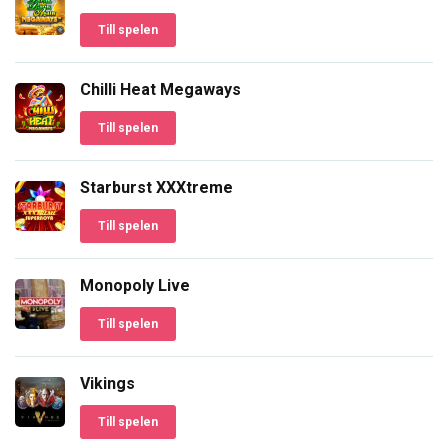
Till spelen
Chilli Heat Megaways
Till spelen
Starburst XXXtreme
Till spelen
Monopoly Live
Till spelen
Vikings
Till spelen