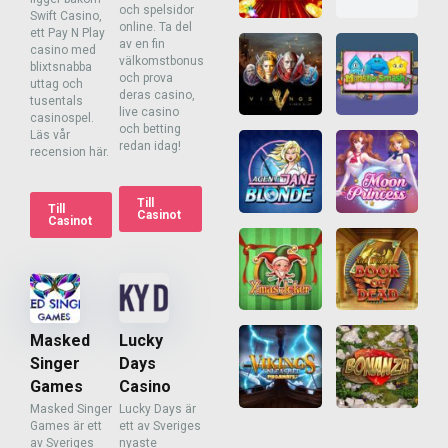
och spelsidor
Swift Casino,
online. Ta del
ett Pay N Play
av en fin
casino med
välkomstbonus
blixtsnabba
och prova
uttag och
deras casino,
tusentals
live casino
casinospel.
och betting
Läs vår
redan idag!
recension här.
Till
Till
Casinot
Casinot
Masked
Lucky
Singer
Days
Games
Casino
Masked Singer
Lucky Days är
Games är ett
ett av Sveriges
av Sveriges
nyaste