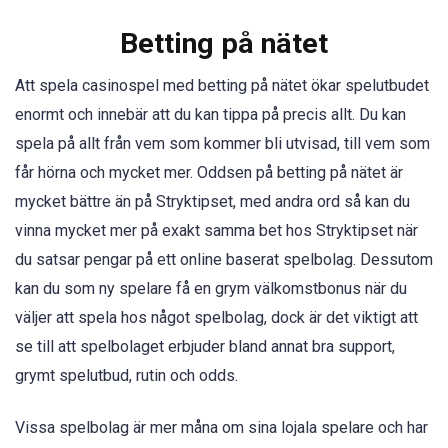
Betting på nätet
Att spela casinospel med betting på nätet ökar spelutbudet
enormt och innebär att du kan tippa på precis allt. Du kan
spela på allt från vem som kommer bli utvisad, till vem som
får hörna och mycket mer. Oddsen på betting på nätet är
mycket bättre än på Stryktipset, med andra ord så kan du
vinna mycket mer på exakt samma bet hos Stryktipset när
du satsar pengar på ett online baserat spelbolag. Dessutom
kan du som ny spelare få en grym välkomstbonus när du
väljer att spela hos något spelbolag, dock är det viktigt att
se till att spelbolaget erbjuder bland annat bra support,
grymt spelutbud, rutin och odds.
Vissa spelbolag är mer måna om sina lojala spelare och har