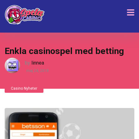
Enkla casinospel med betting
by
linnea
maj 24, 2018
Casino Nyheter