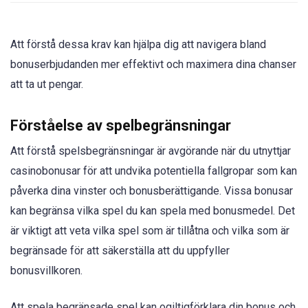
Att förstå dessa krav kan hjälpa dig att navigera bland
bonuserbjudanden mer effektivt och maximera dina chanser
att ta ut pengar.
Förståelse av spelbegränsningar
Att förstå spelsbegränsningar är avgörande när du utnyttjar
casinobonusar för att undvika potentiella fallgropar som kan
påverka dina vinster och bonusberättigande. Vissa bonusar
kan begränsa vilka spel du kan spela med bonusmedel. Det
är viktigt att veta vilka spel som är tillåtna och vilka som är
begränsade för att säkerställa att du uppfyller
bonusvillkoren.
Att spela begränsade spel kan ogiltigförklara din bonus och