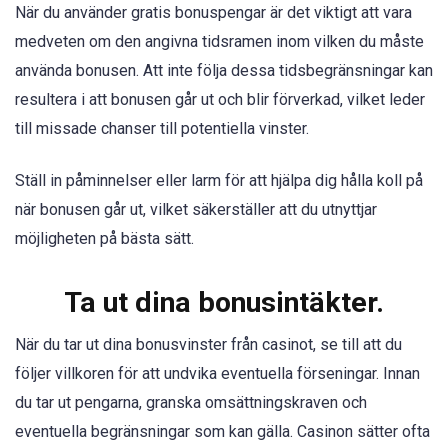
När du använder gratis bonuspengar är det viktigt att vara
medveten om den angivna tidsramen inom vilken du måste
använda bonusen. Att inte följa dessa tidsbegränsningar kan
resultera i att bonusen går ut och blir förverkad, vilket leder
till missade chanser till potentiella vinster.
Ställ in påminnelser eller larm för att hjälpa dig hålla koll på
när bonusen går ut, vilket säkerställer att du utnyttjar
möjligheten på bästa sätt.
Ta ut dina bonusintäkter.
När du tar ut dina bonusvinster från casinot, se till att du
följer villkoren för att undvika eventuella förseningar. Innan
du tar ut pengarna, granska omsättningskraven och
eventuella begränsningar som kan gälla. Casinon sätter ofta