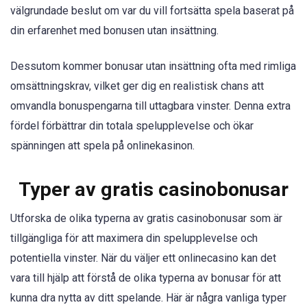
välgrundade beslut om var du vill fortsätta spela baserat på
din erfarenhet med bonusen utan insättning.
Dessutom kommer bonusar utan insättning ofta med rimliga
omsättningskrav, vilket ger dig en realistisk chans att
omvandla bonuspengarna till uttagbara vinster. Denna extra
fördel förbättrar din totala spelupplevelse och ökar
spänningen att spela på onlinekasinon.
Typer av gratis casinobonusar
Utforska de olika typerna av gratis casinobonusar som är
tillgängliga för att maximera din spelupplevelse och
potentiella vinster. När du väljer ett onlinecasino kan det
vara till hjälp att förstå de olika typerna av bonusar för att
kunna dra nytta av ditt spelande. Här är några vanliga typer