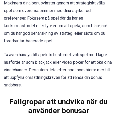
Maximera dina bonusvinster genom att strategiskt välja
spel som överensstämmer med dina styrkor och
preferenser. Fokusera på spel där du har en
konkurrensfördel eller tycker om att spela, som blackjack
om du har god behärskning av strategi eller slots om du
föredrar tur-baserade spel.
Ta även hänsyn till spelets husfördel; välj spel med lägre
husfördelar som blackjack eller video poker för att öka dina
vinstchanser. Dessutom, leta efter spel som bidrar mer till
att uppfylla omsättningskraven för att rensa din bonus
snabbare.
Fallgropar att undvika när du
använder bonusar