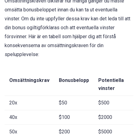
Omsättningskraven dikterar hur många gånger du måste
omsätta bonusbeloppet innan du kan ta ut eventuella
vinster. Om du inte uppfyller dessa krav kan det leda till att
din bonus ogiltigförklaras och att eventuella vinster
försvinner. Här är en tabell som hjälper dig att förstå
konsekvenserna av omsättningskraven för din
spelupplevelse:
Omsättningskrav
Bonusbelopp
Potentiella
vinster
20x
$50
$500
40x
$100
$2000
50x
$200
$5000