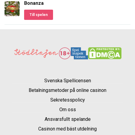
Bonanza
Till spelen
Svenska Spellicensen
Betalningsmetoder på online casinon
Sekretesspolicy
Om oss
Ansvarsfullt spelande
Casinon med bäst utdelning