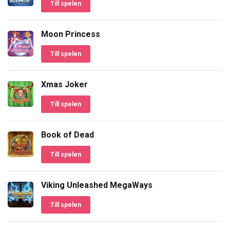
Till spelen
Moon Princess
Till spelen
Xmas Joker
Till spelen
Book of Dead
Till spelen
Viking Unleashed MegaWays
Till spelen