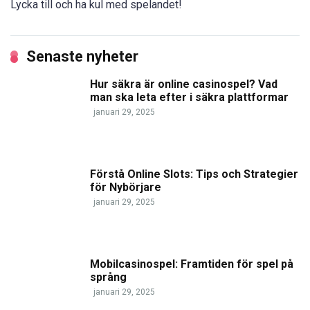
Lycka till och ha kul med spelandet!
Senaste nyheter
Hur säkra är online casinospel? Vad
man ska leta efter i säkra plattformar
januari 29, 2025
Förstå Online Slots: Tips och Strategier
för Nybörjare
januari 29, 2025
Mobilcasinospel: Framtiden för spel på
språng
januari 29, 2025