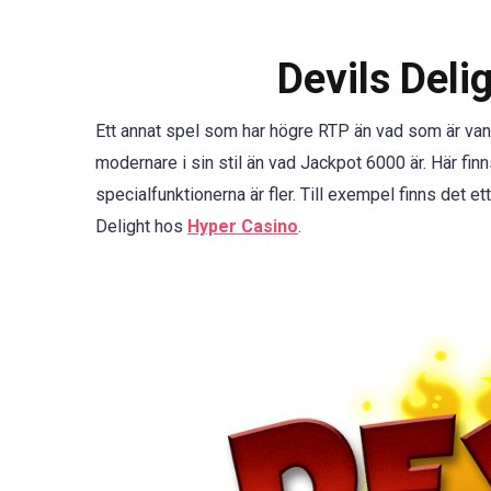
Devils Deli
Ett annat spel som har högre RTP än vad som är vanli
modernare i sin stil än vad Jackpot 6000 är. Här finn
specialfunktionerna är fler. Till exempel finns det 
Delight hos
Hyper Casino
.