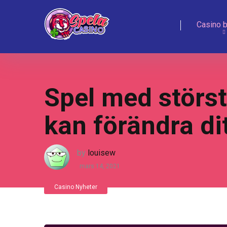
Casino 
Spel med störs
kan förändra ditt
by
louisew
mars 14, 2021
Casino Nyheter