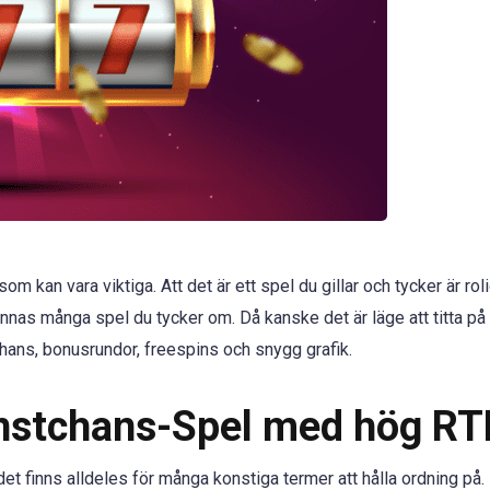
om kan vara viktiga. Att det är ett spel du gillar och tycker är roli
 finnas många spel du tycker om. Då kanske det är läge att titta på
chans, bonusrundor, freespins och snygg grafik.
instchans-Spel med hög RT
det finns alldeles för många konstiga termer att hålla ordning på