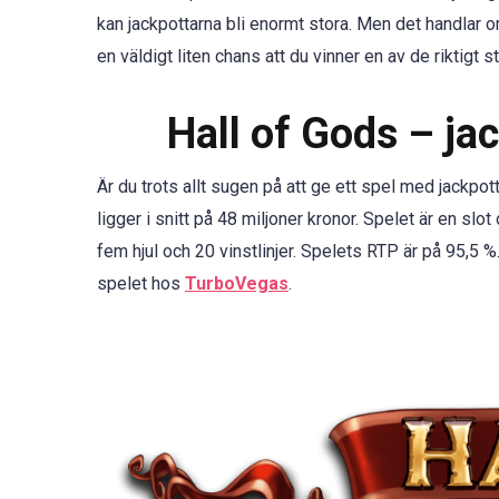
kan jackpottarna bli enormt stora. Men det handlar om
en väldigt liten chans att du vinner en av de riktigt s
Hall of Gods – jac
Är du trots allt sugen på att ge ett spel med jackpott
ligger i snitt på 48 miljoner kronor. Spelet är en sl
fem hjul och 20 vinstlinjer. Spelets RTP är på 95,5 %
spelet hos
TurboVegas
.