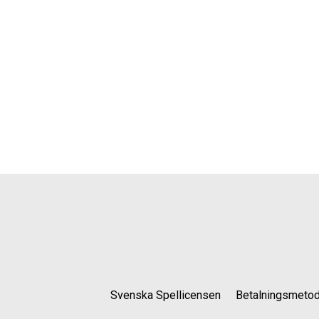
Svenska Spellicensen
Betalningsmetod