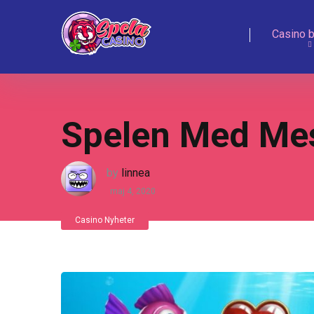
Casino 
Spelen Med Mes
by
linnea
maj 4, 2020
Casino Nyheter