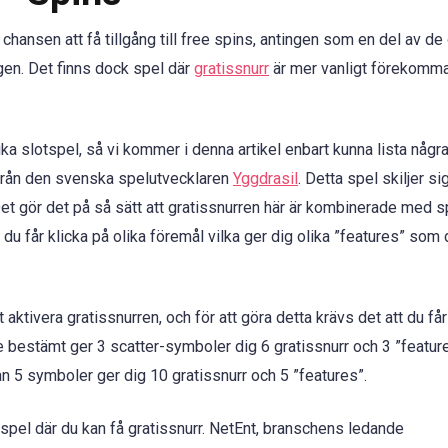
 chansen att få tillgång till free spins, antingen som en del av de 
en. Det finns dock spel där
gratissnurr
är mer vanligt förekomm
ka slotspel, så vi kommer i denna artikel enbart kunna lista några
 från den svenska spelutvecklaren
Yggdrasil
. Detta spel skiljer si
Det gör det på så sätt att gratissnurren här är kombinerade med 
du får klicka på olika föremål vilka ger dig olika ”features” som
aktivera gratissnurren, och för att göra detta krävs det att du få
 bestämt ger 3 scatter-symboler dig 6 gratissnurr och 3 ”feature
n 5 symboler ger dig 10 gratissnurr och 5 ”features”.
spel där du kan få gratissnurr. NetEnt, branschens ledande