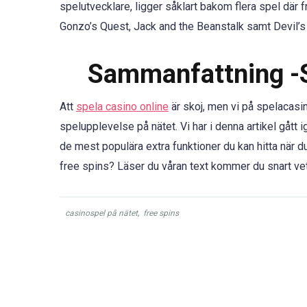
spelutvecklare, ligger såklart bakom flera spel där
Gonzo’s Quest, Jack and the Beanstalk samt Devil’s 
Sammanfattning -S
Att
spela casino online
är skoj, men vi på spelacasi
spelupplevelse på nätet. Vi har i denna artikel gåt
de mest populära extra funktioner du kan hitta när 
free spins? Läser du våran text kommer du snart vet
casinospel på nätet
,
free spins