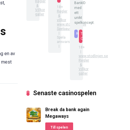
Regler
st,
BankID
&
18+
med
Villkor
Regler
ett
gäller
&
unikt
villkor
spelkoncept.
www.stodlinjen.se
ns
Spelpaus.se
|
Recension
Till
Spela
Casinot
ansvarsfullt
|
18+
|
ag en av
www.stodlinjen.se
Regler
d mest
&
Villkor
gäller
Senaste casinospelen
Break da bank again
Megaways
Till spelen