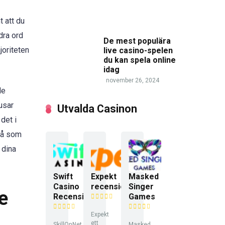
 att du
dra ord
De mest populära
joriteten
live casino-spelen
du kan spela online
idag
november 26, 2024
de
usar
Utvalda Casinon
det i
då som
 dina
Swift
Expekt
Masked
Casino
recension
Singer
e
Recension
Games
Expekt
ett
SkillOnNet
Masked