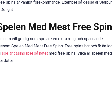
 free spins är vanligt förekommande. Exempel på dessa är Starbur
Delight.
pelen Med Mest Free Spi
no.com vill ge dig som spelare en extra rolig och spännande
t igenom Spelen Med Mest Free Spins. Free spins har och är än id
du
spelar casinospel på nätet
med free spins. Vilka är spelen me
a detta.