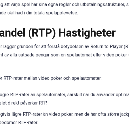
 att varje spel har sina egna regler och utbetalningsstrukturer, s
e skillnad i din totala spelupplevelse.
andel (RTP) Hastigheter
r lägger grunden för att förstå betydelsen av Return to Player (
ent av alla satsade pengar som en spelautomat eller video poker 
ör RTP-rater mellan video poker och spelautomater:
högre RTP-rater än spelautomater, särskilt när du använder optima
elet direkt påverkar RTP.
igtvis lägre RTP-rater än video poker, men de har ofta större jackp
u bedömer RTP-rater.