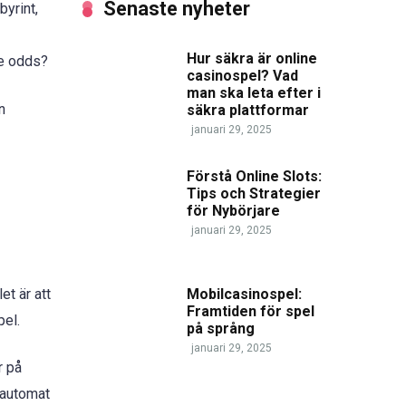
Senaste nyheter
byrint,
Hur säkra är online
re odds?
casinospel? Vad
man ska leta efter i
n
säkra plattformar
januari 29, 2025
Förstå Online Slots:
Tips och Strategier
för Nybörjare
januari 29, 2025
et är att
Mobilcasinospel:
Framtiden för spel
pel.
på språng
januari 29, 2025
r på
elautomat