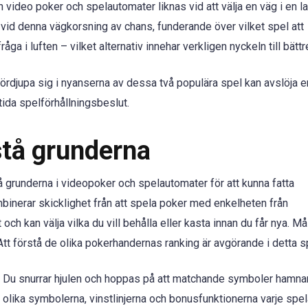
 video poker och spelautomater liknas vid att välja en väg i en la
tår vid denna vägkorsning av chans, funderande över vilket spel att
åga i luften – vilket alternativ innehar verkligen nyckeln till bätt
 fördjupa sig i nyanserna av dessa två populära spel kan avslöja e
ida spelförhållningsbeslut.
stå grunderna
tå grunderna i videopoker och spelautomater för att kunna fatta
binerar skicklighet från att spela poker med enkelheten från
h kan välja vilka du vill behålla eller kasta innan du får nya. Mål
tt förstå de olika pokerhandernas ranking är avgörande i detta s
r. Du snurrar hjulen och hoppas på att matchande symboler hamna
ll de olika symbolerna, vinstlinjerna och bonusfunktionerna varje sp