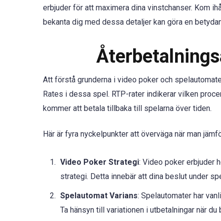
erbjuder för att maximera dina vinstchanser. Kom ihåg
bekanta dig med dessa detaljer kan göra en betydand
Återbetalnings
Att förstå grunderna i video poker och spelautomate
Rates i dessa spel. RTP-rater indikerar vilken proc
kommer att betala tillbaka till spelarna över tiden.
Här är fyra nyckelpunkter att överväga när man jämf
Video Poker Strategi
: Video poker erbjuder 
strategi. Detta innebär att dina beslut under sp
Spelautomat Varians
: Spelautomater har vanl
Ta hänsyn till variationen i utbetalningar när d