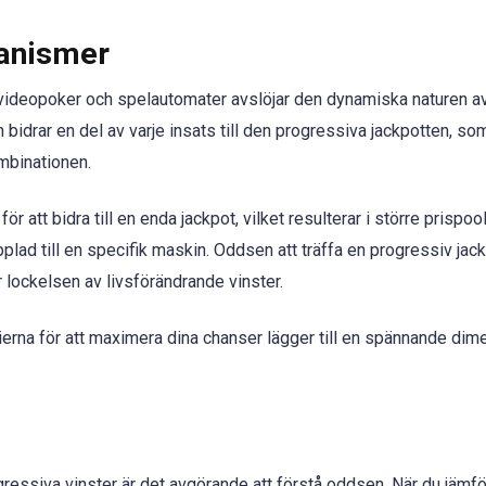
anismer
 videopoker och spelautomater avslöjar den dynamiska naturen a
n bidrar en del av varje insats till den progressiva jackpotten, so
ombinationen.
att bidra till en enda jackpot, vilket resulterar i större prispool
plad till en specifik maskin. Oddsen att träffa en progressiv jack
r lockelsen av livsförändrande vinster.
ierna för att maximera dina chanser lägger till en spännande dim
ogressiva vinster är det avgörande att förstå oddsen. När du jämfö