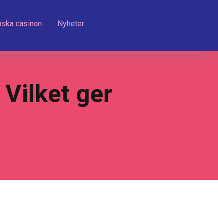
ska casinon
Nyheter
Vilket ger