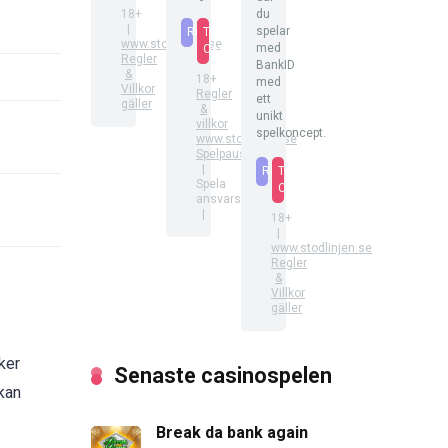
18+
du
|
spelar
Recension
Till
www.stodlinjen.se
med
Casinot
Regler
BankID
&
18+
med
Villkor
Regler
ett
gäller
&
unikt
villkor
spelkoncept.
www.stodlinjen.se
Spelpaus.se
|
Recension
Till
Spela
Casinot
ansvarsfullt
|
18+
|
www.stodlinjen.se
Regler
&
Villkor
gäller
ker
Senaste casinospelen
 kan
Break da bank again