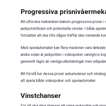
Progressiva prisnivåermek
Att utforska mekaniken bakom progressiva priser i
jackpotstillväxt och potentiella vinster. I båda spele
fortsätter att öka tills någon träffar den vinnande k
Med spelautomater kan flera maskiner vara länkade för 
andra sidan är jackpotten i videopoker vanligtvis kop
generellt lägre än vanliga utbetalningar men erbjude
Att förstå hur dessa priser ackumuleras och strateg
att spela både videopoker och spelautomater.
Vinstchanser
För att öka dina chanser att vinna jackpottar och pr