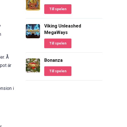
Till spelen
v
Viking Unleashed
MegaWays
m
Till spelen
er. Å
Bonanza
pot är
Till spelen
ension i
r