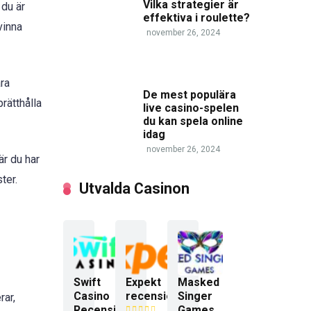
Vilka strategier är
 du är
effektiva i roulette?
vinna
november 26, 2024
ara
De mest populära
rätthålla
live casino-spelen
du kan spela online
idag
november 26, 2024
är du har
ter.
Utvalda Casinon
Swift
Expekt
Masked
Casino
recension
Singer
rar,
Recension
Games