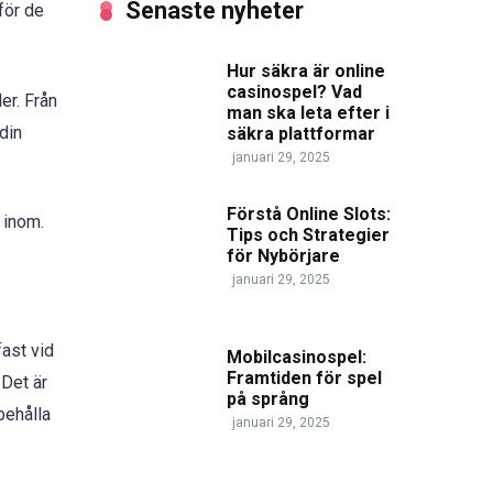
Senaste nyheter
för de
Hur säkra är online
casinospel? Vad
er. Från
man ska leta efter i
din
säkra plattformar
januari 29, 2025
Förstå Online Slots:
 inom.
Tips och Strategier
för Nybörjare
januari 29, 2025
fast vid
Mobilcasinospel:
Framtiden för spel
 Det är
på språng
behålla
januari 29, 2025