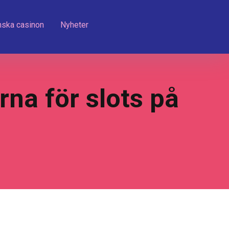
ska casinon
Nyheter
rna för slots på