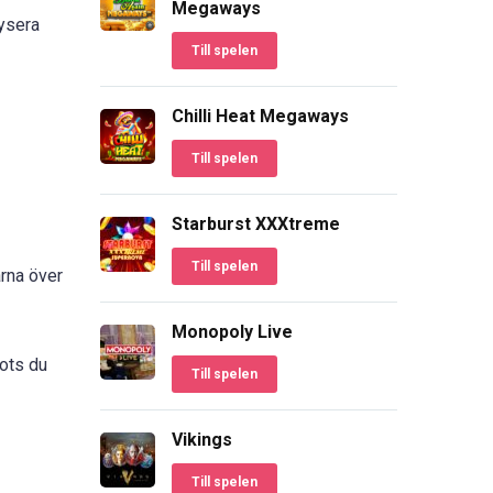
Megaways
lysera
Till spelen
Chilli Heat Megaways
Till spelen
Starburst XXXtreme
Till spelen
arna över
Monopoly Live
lots du
Till spelen
Vikings
Till spelen