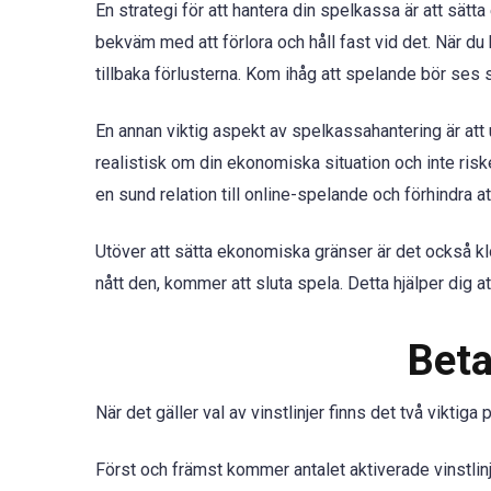
En strategi för att hantera din spelkassa är att sä
bekväm med att förlora och håll fast vid det. När du 
tillbaka förlusterna. Kom ihåg att spelande bör ses so
En annan viktig aspekt av spelkassahantering är att un
realistisk om din ekonomiska situation och inte risker
en sund relation till online-spelande och förhindra a
Utöver att sätta ekonomiska gränser är det också kl
nått den, kommer att sluta spela. Detta hjälper dig att
Beta
När det gäller val av vinstlinjer finns det två viktiga 
Först och främst kommer antalet aktiverade vinstlinjer