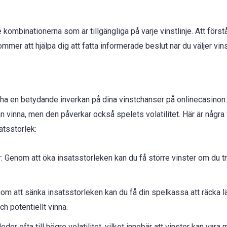
 kombinationerna som är tillgängliga på varje vinstlinje. Att förstå
 att hjälpa dig att fatta informerade beslut när du väljer vinst
kan ha en betydande inverkan på dina vinstchanser på onlinecasinon.
n vinna, men den påverkar också spelets volatilitet. Här är några 
atsstorlek:
r
: Genom att öka insatsstorleken kan du få större vinster om du tr
nom att sänka insatsstorleken kan du få din spelkassa att räcka l
ch potentiellt vinna.
eder ofta till högre volatilitet, vilket innebär att vinster kan vara