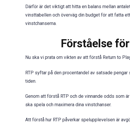
Därför är det viktigt att hitta en balans mellan antale
vinsttabellen och överväg din budget för att fatta ett
vinstchanserna.
Förståelse för
Nu ska vi prata om vikten av att förstå Return to Pla
RTP syftar på den procentandel av satsade pengar s
tiden.
Genom att förstå RTP och de vinnande odds som är k
ska spela och maximera dina vinstchanser.
Att förstå hur RTP påverkar spelupplevelsen är avgör