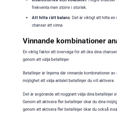
frekventa men större i storlek.
Att hitta rätt balans
: Det är viktigt att hitta
chanser att vinna.
Vinnande kombinationer an
En viktig faktor att överväga för att öka dina chanse
genom att välja betallinjer.
Betallinjer är linjerna där vinnande kombinationer av
möjlighet att välja antalet betallinjer du vill aktivera.
Det är avgörande att noggrant välja dina betallinjer
Genom att aktivera fler betallinjer ökar du dina möjli
genom att aktivera fler betallinjer ökar du också ins