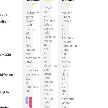
Expekt
ett
SkillOnNet
Masked
 vilka
av
ligger
Singer
Sveriges
linjer.
bakom
Games
äldsta
Swift
är
casino
Casino,
ett
och
ett
av
spelsidor
Pay
Sveriges
online.
N
nyaste
Ta
Play
nätcasinon
del
casino
som
av
viktiga
med
har
en
blixtsnabba
en
fin
uttag
svensk
välkomstbonus
och
licens
och
tusentals
på
prova
casinospel.
plats
äffar en
deras
Läs
så
casino,
vår
att
live
recension
du
casino
här.
kan
ängre,
och
få
betting
skattefria
Recension
Till
redan
vinster
Casinot
idag!
där
 mindre