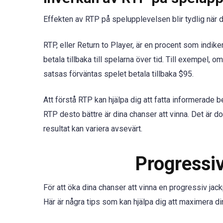
Effekten av RTP på spelupplevelsen blir tydlig när d
RTP, eller Return to Player, är en procent som ind
betala tillbaka till spelarna över tid. Till exempel
satsas förväntas spelet betala tillbaka $95.
Att förstå RTP kan hjälpa dig att fatta informerade 
RTP desto bättre är dina chanser att vinna. Det är doc
resultat kan variera avsevärt.
Progressiv
För att öka dina chanser att vinna en progressiv jack
Här är några tips som kan hjälpa dig att maximera din