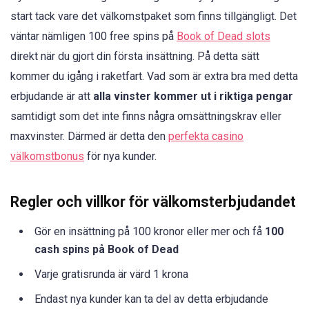
start tack vare det välkomstpaket som finns tillgängligt. Det
väntar nämligen 100 free spins på
Book of Dead slots
direkt när du gjort din första insättning. På detta sätt
kommer du igång i raketfart. Vad som är extra bra med detta
erbjudande är att
alla vinster kommer ut i riktiga pengar
samtidigt som det inte finns några omsättningskrav eller
maxvinster. Därmed är detta den
perfekta casino
välkomstbonus
för nya kunder.
Regler och villkor för välkomsterbjudandet
Gör en insättning på 100 kronor eller mer och få
100
cash spins på Book of Dead
Varje gratisrunda är värd 1 krona
Endast nya kunder kan ta del av detta erbjudande