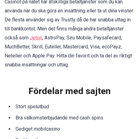
Casinot på nätet har åtskilliga betaltjänster som du kan
använda när du ska göra en insättning eller ta ut dina vinster.
De flesta använder sig av Trustly då de har snabba uttag in
till bankkontot. Men det finns många andra betaltjänster
också som
Jeton
, AstroPay, Siru Mobile, Paysafecard,
MuchBetter, Skrill, Euteller, Mastercard, Visa, ecoPayz,
Neteller och Apple Pay. Hitta din favorit och ta del av riktigt
snabba insättningar och uttag.
Fördelar med sajten
Stort spelutbud
Bra välkomsterbjudande med cash spins
Gediget mobilcasino