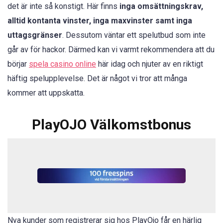
det är inte så konstigt. Här finns
inga omsättningskrav,
alltid kontanta vinster, inga maxvinster samt inga
uttagsgränser
. Dessutom väntar ett spelutbud som inte
går av för hackor. Därmed kan vi varmt rekommendera att du
börjar
spela casino online
här idag och njuter av en riktigt
häftig spelupplevelse. Det är något vi tror att många
kommer att uppskatta.
PlayOJO Välkomstbonus
Nya kunder som registrerar sig hos PlayOjo får en härlig