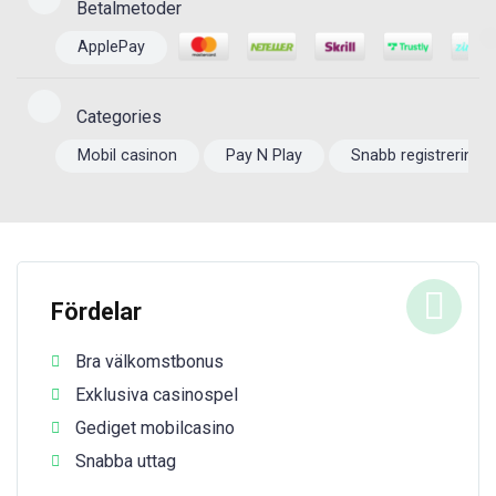
Betalmetoder
ApplePay
Categories
Mobil casinon
Pay N Play
Snabb registrering
Fördelar
Bra välkomstbonus
Exklusiva casinospel
Gediget mobilcasino
Snabba uttag