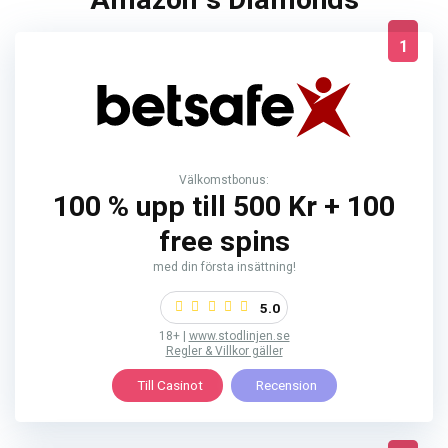
1
Välkomstbonus:
100 % upp till 500 Kr + 100
free spins
med din första insättning!
5.0
18+ |
www.stodlinjen.se
Regler & Villkor gäller
Till Casinot
Recension