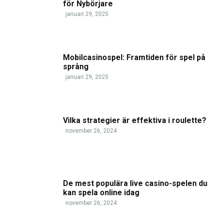
för Nybörjare
januari 29, 2025
Mobilcasinospel: Framtiden för spel på
språng
januari 29, 2025
Vilka strategier är effektiva i roulette?
november 26, 2024
De mest populära live casino-spelen du
kan spela online idag
november 26, 2024