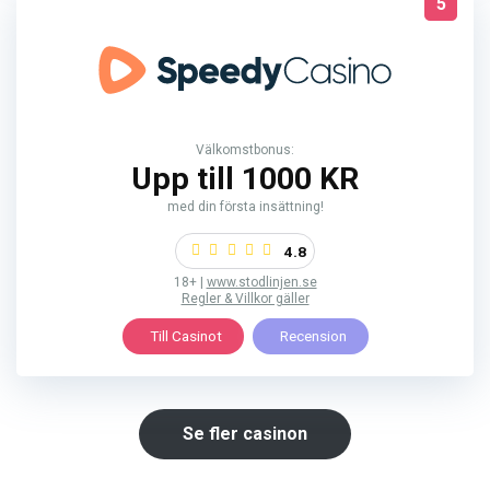
5
Välkomstbonus:
Upp till 1000 KR
med din första insättning!
4.8
18+ |
www.stodlinjen.se
Regler & Villkor gäller
Till Casinot
Recension
Se fler casinon