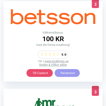
2
Välkomstbonus:
100 KR
med din första insättning!
5.0
18+ |
www.stodlinjen.se
Regler & Villkor gäller
Till Casinot
Recension
3