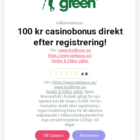
Välkomstbonus:
100 kr casinobonus direkt
efter registrering!
18+ |
www.stodlinjen.se
https://www.spelpaus.se/
Regler & Villkor gäller.
4.8
18+ |
https://www.spelpaus.se/
www.stodlinjen.se
Regler & Villkor gäller.
Spela
Ansvarsfullt | Endast giltigt för nya
spelare hos Mr Green | Erhåll 100 kr i
kontanter direkt efter registrering |
Ingen insättning krävs för att aktivera
erbjudandet | Välkomsterbjudandet har
inga omsättningskrav | Giltigt i 60
dagar.
Till Casinot
Recension