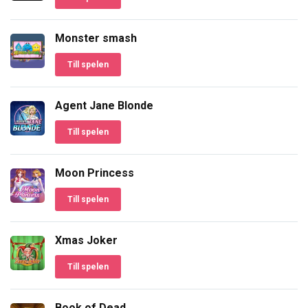
Monster smash
Till spelen
Agent Jane Blonde
Till spelen
Moon Princess
Till spelen
Xmas Joker
Till spelen
Book of Dead