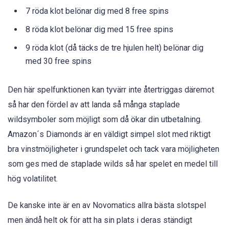
7 röda klot belönar dig med 8 free spins
8 röda klot belönar dig med 15 free spins
9 röda klot (då täcks de tre hjulen helt) belönar dig
med 30 free spins
Den här spelfunktionen kan tyvärr inte återtriggas däremot
så har den fördel av att landa så många staplade
wildsymboler som möjligt som då ökar din utbetalning.
Amazon´s Diamonds är en väldigt simpel slot med riktigt
bra vinstmöjligheter i grundspelet och tack vara möjligheten
som ges med de staplade wilds så har spelet en medel till
hög volatilitet.
De kanske inte är en av Novomatics allra bästa slotspel
men ändå helt ok för att ha sin plats i deras ständigt