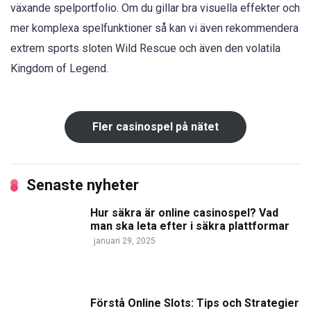
växande spelportfolio. Om du gillar bra visuella effekter och
mer komplexa spelfunktioner så kan vi även rekommendera
extrem sports sloten Wild Rescue och även den volatila
Kingdom of Legend.
Fler casinospel på nätet
Senaste nyheter
Hur säkra är online casinospel? Vad
man ska leta efter i säkra plattformar
januari 29, 2025
Förstå Online Slots: Tips och Strategier