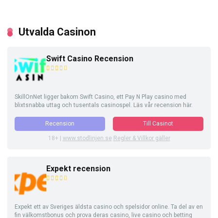
Utvalda Casinon
Swift Casino Recension
SkillOnNet ligger bakom Swift Casino, ett Pay N Play casino med
blixtsnabba uttag och tusentals casinospel. Läs vår recension här.
Recension
Till Casinot
18+ |
www.stodlinjen.se
Regler & Villkor gäller
Expekt recension
Expekt ett av Sveriges äldsta casino och spelsidor online. Ta del av en
fin välkomstbonus och prova deras casino, live casino och betting