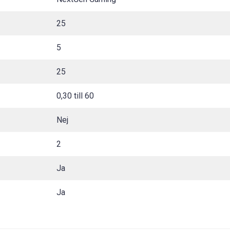
25
5
25
0,30 till 60
Nej
2
Ja
Ja