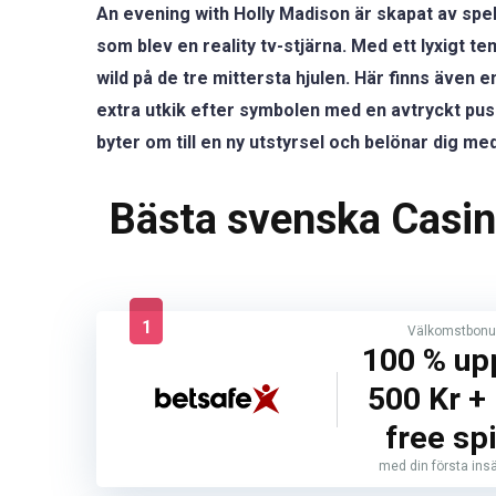
An evening with Holly Madison är skapat av sp
som blev en reality tv-stjärna. Med ett lyxigt 
wild på de tre mittersta hjulen. Här finns även 
extra utkik efter symbolen med en avtryckt pu
byter om till en ny utstyrsel och belönar dig med
Bästa svenska Casin
1
Välkomstbonu
100 % upp
500 Kr +
free sp
med din första insä