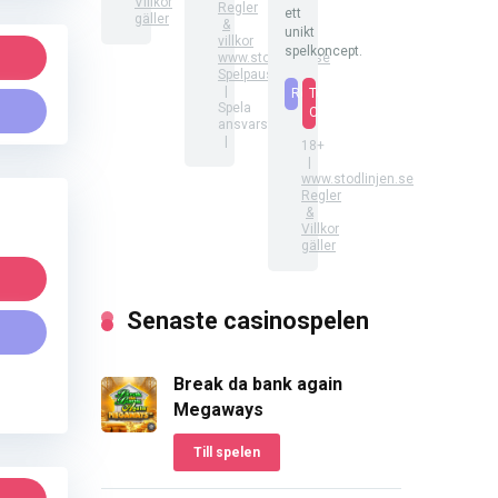
Villkor
Regler
ett
gäller
&
unikt
villkor
spelkoncept.
www.stodlinjen.se
Spelpaus.se
|
Recension
Till
Spela
Casinot
ansvarsfullt
|
18+
|
www.stodlinjen.se
Regler
&
Villkor
gäller
Senaste casinospelen
Break da bank again
Megaways
Till spelen