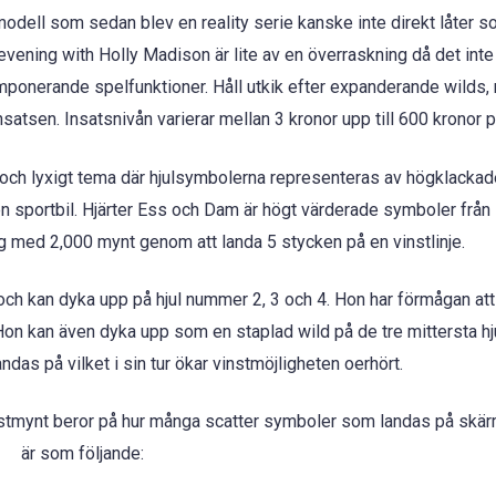
modell som sedan blev en reality serie kanske inte direkt låter 
n evening with Holly Madison är lite av en överraskning då det inte
 imponerande spelfunktioner. Håll utkik efter expanderande wilds, 
atsen. Insatsnivån varierar mellan 3 kronor upp till 600 kronor p
och lyxigt tema där hjulsymbolerna representeras av högklackad
en sportbil. Hjärter Ess och Dam är högt värderade symboler från
 med 2,000 mynt genom att landa 5 stycken på en vinstlinje.
ch kan dyka upp på hjul nummer 2, 3 och 4. Hon har förmågan att
 Hon kan även dyka upp som en staplad wild på de tre mittersta h
ndas på vilket i sin tur ökar vinstmöjligheten oerhört.
instmynt beror på hur många scatter symboler som landas på skä
är som följande: