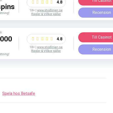
Till Casinot
4.8
spins
18+ |
www.stodlinjen.se
Recension
ttning!
Regler & Villkor gäller
s:
1000
Till Casinot
4.8
18+ |
www.stodlinjen.se
Recension
Regler & Villkor gäller
ttning!
Spela hos Betsafe