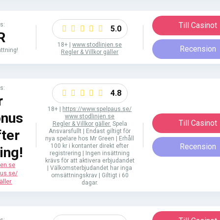
Till Casinot
s:
5.0
R
18+ |
www.stodlinjen.se
Recension
ttning!
Regler & Villkor gäller
s:
4.8
r
18+ |
https://www.spelpaus.se/
onus
www.stodlinjen.se
Till Casinot
Regler & Villkor gäller.
Spela
fter
Ansvarsfullt | Endast giltigt för
nya spelare hos Mr Green | Erhåll
Recension
100 kr i kontanter direkt efter
ing!
registrering | Ingen insättning
krävs för att aktivera erbjudandet
jen.se
| Välkomsterbjudandet har inga
aus.se/
omsättningskrav | Giltigt i 60
ller.
dagar.
s: