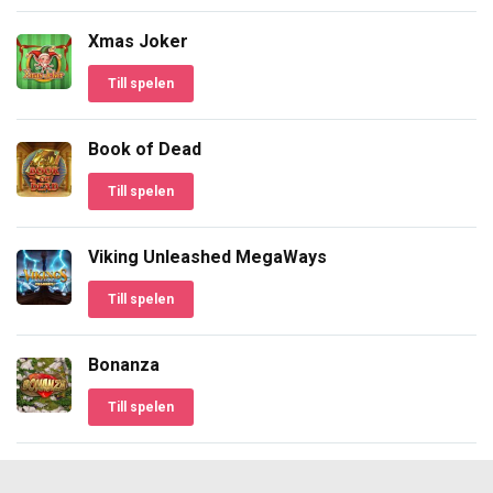
Xmas Joker
Till spelen
Book of Dead
Till spelen
Viking Unleashed MegaWays
Till spelen
Bonanza
Till spelen