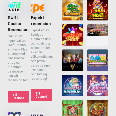
Swift
Expekt
Casino
recension
Recension
Expekt ett av
Sveriges
SkillOnNet
äldsta casino
ligger bakom
och spelsidor
Swift Casino,
online. Ta del
ett Pay N Play
av en fin
casino med
välkomstbonus
blixtsnabba
och prova
uttag och
deras casino,
tusentals
live casino
casinospel.
och betting
Läs vår
redan idag!
recension här.
Till
Till
Casinot
Casinot