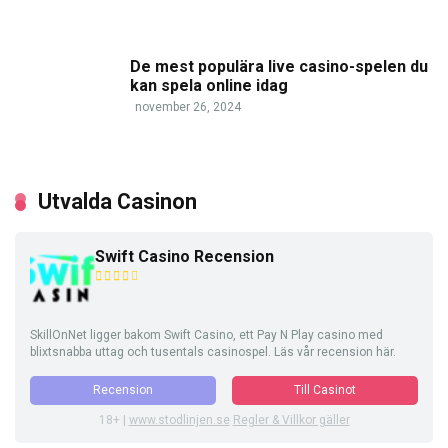
De mest populära live casino-spelen du
kan spela online idag
november 26, 2024
Utvalda Casinon
Swift Casino Recension
SkillOnNet ligger bakom Swift Casino, ett Pay N Play casino med
blixtsnabba uttag och tusentals casinospel. Läs vår recension här.
Recension
Till Casinot
18+ |
www.stodlinjen.se
Regler & Villkor gäller