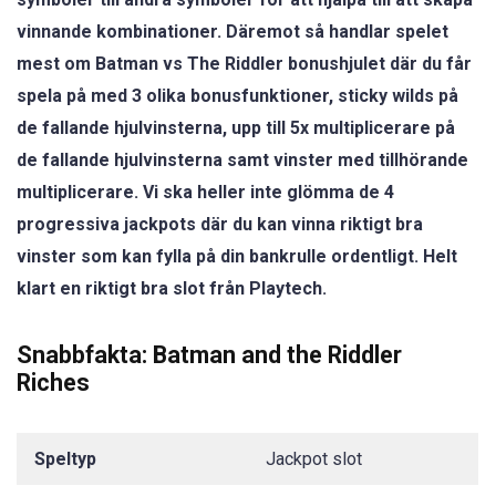
vinnande kombinationer. Däremot så handlar spelet
mest om Batman vs The Riddler bonushjulet där du får
spela på med 3 olika bonusfunktioner, sticky wilds på
de fallande hjulvinsterna, upp till 5x multiplicerare på
de fallande hjulvinsterna samt vinster med tillhörande
multiplicerare. Vi ska heller inte glömma de 4
progressiva jackpots där du kan vinna riktigt bra
vinster som kan fylla på din bankrulle ordentligt. Helt
klart en riktigt bra slot från Playtech.
Snabbfakta: Batman and the Riddler
Riches
Speltyp
Jackpot slot