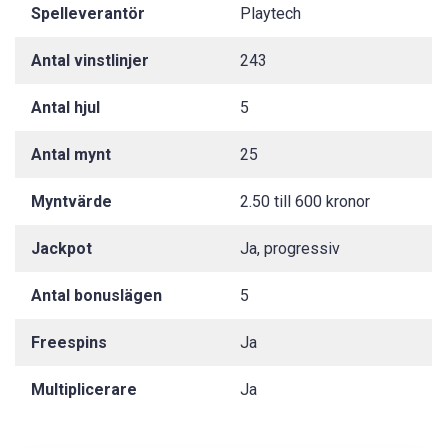
Spelleverantör
Playtech
Antal vinstlinjer
243
Antal hjul
5
Antal mynt
25
Myntvärde
2.50 till 600 kronor
Jackpot
Ja, progressiv
Antal bonuslägen
5
Freespins
Ja
Multiplicerare
Ja