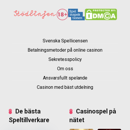
Svenska Spellicensen
Betalningsmetoder på online casinon
Sekretesspolicy
Om oss
Ansvarsfullt spelande
Casinon med bäst utdelning
De bästa
Casinospel på
Speltillverkare
nätet