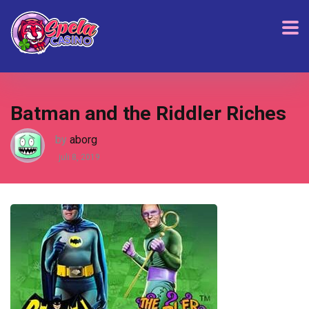
Batman and the Riddler Riches
by
aborg
juli 8, 2019