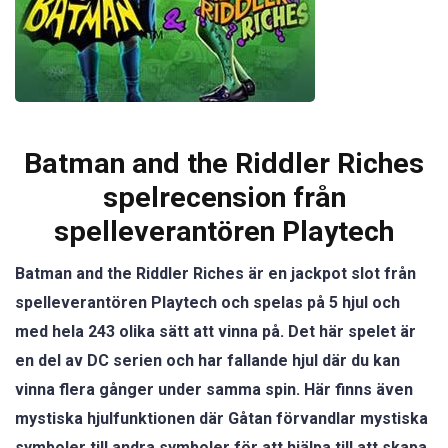
Batman and the Riddler Riches
spelrecension från
spelleverantören Playtech
Batman and the Riddler Riches är en jackpot slot från
spelleverantören Playtech och spelas på 5 hjul och
med hela 243 olika sätt att vinna på. Det här spelet är
en del av DC serien och har fallande hjul där du kan
vinna flera gånger under samma spin. Här finns även
mystiska hjulfunktionen där Gåtan förvandlar mystiska
symboler till andra symboler för att hjälpa till att skapa