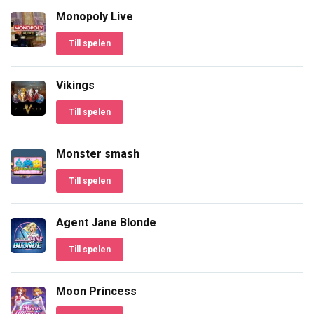
Monopoly Live
Till spelen
Vikings
Till spelen
Monster smash
Till spelen
Agent Jane Blonde
Till spelen
Moon Princess