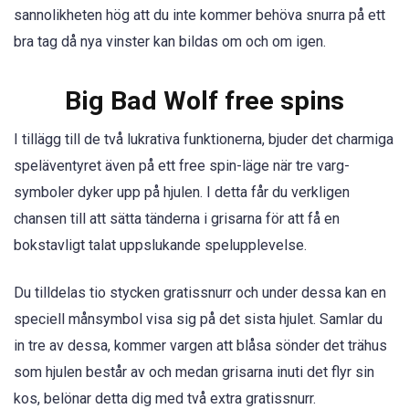
sannolikheten hög att du inte kommer behöva snurra på ett
bra tag då nya vinster kan bildas om och om igen.
Big Bad Wolf free spins
I tillägg till de två lukrativa funktionerna, bjuder det charmiga
speläventyret även på ett free spin-läge när tre varg-
symboler dyker upp på hjulen. I detta får du verkligen
chansen till att sätta tänderna i grisarna för att få en
bokstavligt talat uppslukande spelupplevelse.
Du tilldelas tio stycken gratissnurr och under dessa kan en
speciell månsymbol visa sig på det sista hjulet. Samlar du
in tre av dessa, kommer vargen att blåsa sönder det trähus
som hjulen består av och medan grisarna inuti det flyr sin
kos, belönar detta dig med två extra gratissnurr.