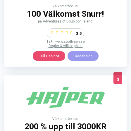
Välkomstbonus:
100 Välkomst Snurr!
pä Adventures of Doubloon Island!
3.5
18+ |
www.stodlinjen.se
Regler & Villkor gäller
Till Casinot
Recension
3
Välkomstbonus:
200 % upp till 3000KR