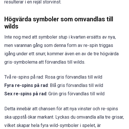
resulterar i en rejäl storvinst.
Högvärda symboler som omvandlas till
wilds
Inte nog med att symboler stup i kvarten ersätts av nya,
men varannan gång som denna form av re-spin triggas
igång under ett snurr, kommer även en av de tre högvärda
gris-symbolerna att förvandlas till wilds.
Två re-spins på rad: Rosa gris förvandlas till wild
Fyra re-spins på rad
: Blå gris förvandlas till wild
Sex re-spins på rad
: Grön gris förvandlas till wild
Detta innebär att chansen för att nya vinster och re-spins
ska uppstå ökar markant. Lyckas du omvandla alla tre grisar,
vilket skapar hela fyra wild-symboler i spelet, är