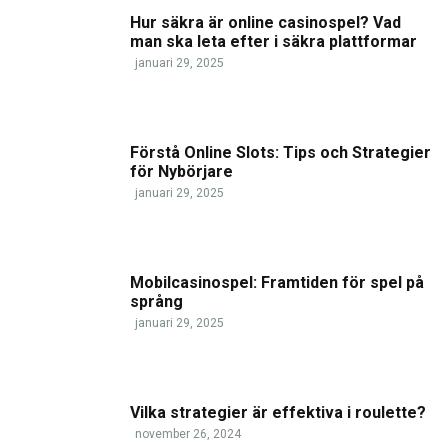
Hur säkra är online casinospel? Vad
man ska leta efter i säkra plattformar
januari 29, 2025
Förstå Online Slots: Tips och Strategier
för Nybörjare
januari 29, 2025
Mobilcasinospel: Framtiden för spel på
språng
januari 29, 2025
Vilka strategier är effektiva i roulette?
november 26, 2024