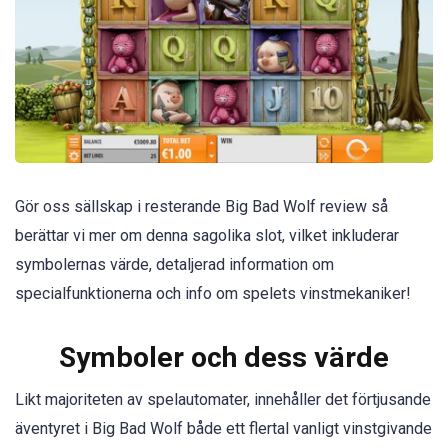
Gör oss sällskap i resterande Big Bad Wolf review så
berättar vi mer om denna sagolika slot, vilket inkluderar
symbolernas värde, detaljerad information om
specialfunktionerna och info om spelets vinstmekaniker!
Symboler och dess värde
Likt majoriteten av spelautomater, innehåller det förtjusande
äventyret i Big Bad Wolf både ett flertal vanligt vinstgivande