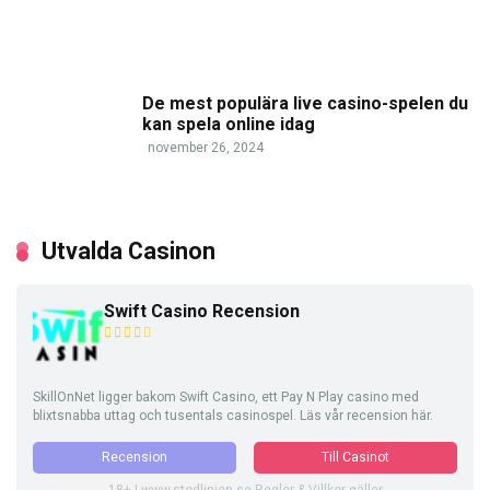
De mest populära live casino-spelen du
kan spela online idag
november 26, 2024
Utvalda Casinon
Swift Casino Recension
SkillOnNet ligger bakom Swift Casino, ett Pay N Play casino med
blixtsnabba uttag och tusentals casinospel. Läs vår recension här.
Recension
Till Casinot
18+ |
www.stodlinjen.se
Regler & Villkor gäller