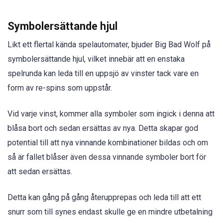
Symbolersättande hjul
Likt ett flertal kända spelautomater, bjuder Big Bad Wolf på
symbolersättande hjul, vilket innebär att en enstaka
spelrunda kan leda till en uppsjö av vinster tack vare en
form av re-spins som uppstår.
Vid varje vinst, kommer alla symboler som ingick i denna att
blåsa bort och sedan ersättas av nya. Detta skapar god
potential till att nya vinnande kombinationer bildas och om
så är fallet blåser även dessa vinnande symboler bort för
att sedan ersättas.
Detta kan gång på gång återupprepas och leda till att ett
snurr som till synes endast skulle ge en mindre utbetalning