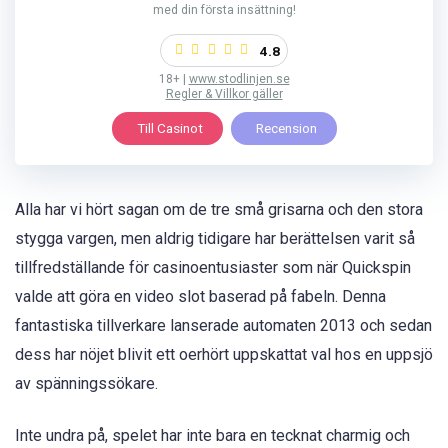
med din första insättning!
4.8
18+ |
www.stodlinjen.se
Regler & Villkor gäller
Till Casinot
Recension
Alla har vi hört sagan om de tre små grisarna och den stora
stygga vargen, men aldrig tidigare har berättelsen varit så
tillfredställande för casinoentusiaster som när Quickspin
valde att göra en video slot baserad på fabeln. Denna
fantastiska tillverkare lanserade automaten 2013 och sedan
dess har nöjet blivit ett oerhört uppskattat val hos en uppsjö
av spänningssökare.
Inte undra på, spelet har inte bara en tecknat charmig och