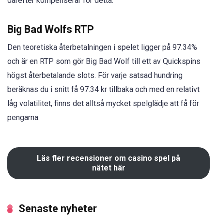
därefter kompenserar för detta.
Big Bad Wolfs RTP
Den teoretiska återbetalningen i spelet ligger på 97.34%
och är en RTP som gör Big Bad Wolf till ett av Quickspins
högst återbetalande slots. För varje satsad hundring
beräknas du i snitt få 97.34 kr tillbaka och med en relativt
låg volatilitet, finns det alltså mycket spelglädje att få för
pengarna.
Läs fler recensioner om casino spel på
nätet här
Senaste nyheter