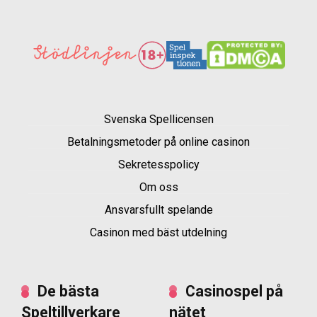
Svenska Spellicensen
Betalningsmetoder på online casinon
Sekretesspolicy
Om oss
Ansvarsfullt spelande
Casinon med bäst utdelning
De bästa
Casinospel på
Speltillverkare
nätet