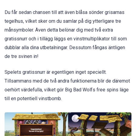
Du får sedan chansen till att även blåsa sönder grisarnas
tegelhus, vilket sker om du samlar på dig ytterligare tre
månsymboler. Även detta belönar dig med två extra
gratissnurr och i tillägg läggs en vinstmultiplikator till som
dubblar alla dina utbetalningar. Dessutom fångas äntligen
de tre svinen in!
Spelets gratissnurr är egentligen inget speciellt.
Tillsammans med de två andra funktionerna blir de däremot
oerhört värdefulla, vilket gör Big Bad Wolfs free spins läge
till en potentiell vinstbomb.