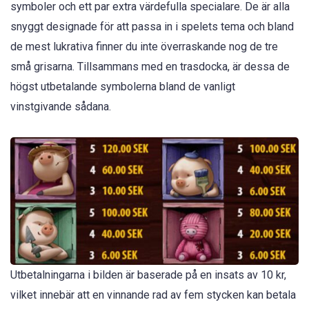
symboler och ett par extra värdefulla specialare. De är alla
snyggt designade för att passa in i spelets tema och bland
de mest lukrativa finner du inte överraskande nog de tre
små grisarna. Tillsammans med en trasdocka, är dessa de
högst utbetalande symbolerna bland de vanligt
vinstgivande sådana.
Utbetalningarna i bilden är baserade på en insats av 10 kr,
vilket innebär att en vinnande rad av fem stycken kan betala