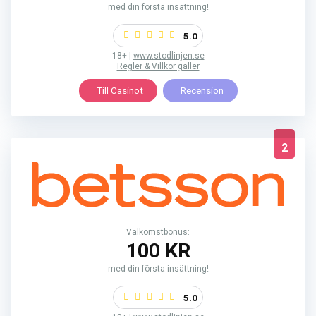
med din första insättning!
5.0
18+ |
www.stodlinjen.se
Regler & Villkor gäller
Till Casinot
Recension
2
Välkomstbonus:
100 KR
med din första insättning!
5.0