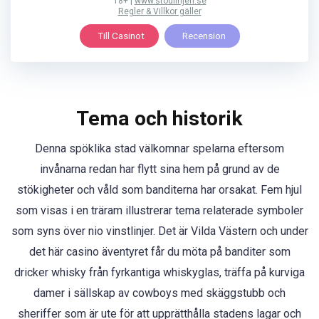
18+ |
www.stodlinjen.se
Regler & Villkor gäller
Till Casinot
Recension
Tema och historik
Denna spöklika stad välkomnar spelarna eftersom
invånarna redan har flytt sina hem på grund av de
stökigheter och våld som banditerna har orsakat. Fem hjul
som visas i en träram illustrerar tema relaterade symboler
som syns över nio vinstlinjer. Det är Vilda Västern och under
det här casino äventyret får du möta på banditer som
dricker whisky från fyrkantiga whiskyglas, träffa på kurviga
damer i sällskap av cowboys med skäggstubb och
sheriffer som är ute för att upprätthålla stadens lagar och