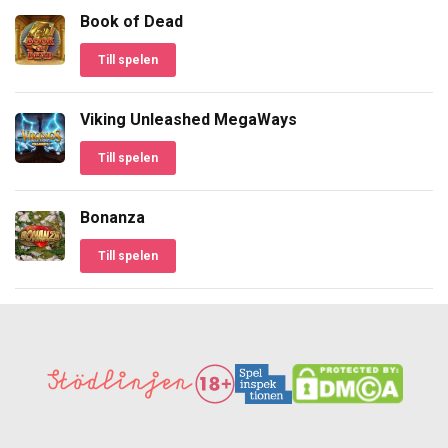
Book of Dead
Till spelen
Viking Unleashed MegaWays
Till spelen
Bonanza
Till spelen