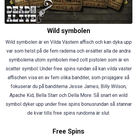
Wild symbolen
Wild symbolen är en Vilda Västern affisch och kan dyka upp
var som helst på de fem raderna och ersätter alla de andra
symbolerna utom symbolen med colt pistolen som är en
scatter symbol. Under free spins rundan så kan vilda väster
affischen visa en av fem olika banditer, som prisjägare så
fokuserar du på banditerna Jesse James, Billy Wilson,
Apache Kid, Bella Starr och Della More. Så snart en wild
symbol dyker upp under free spins bonusrundan så stannar
de kvar tills free spins rundorna är slut.
Free Spins