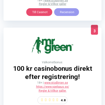
18+ |
www.stodlinjen.se
Regler & Villkor gäller
Till Casinot
Recension
3
Välkomstbonus:
100 kr casinobonus direkt
efter registrering!
18+ |
www.stodlinjen.se
https://www.spelpaus.se/
Regler & Villkor gäller.
4.8