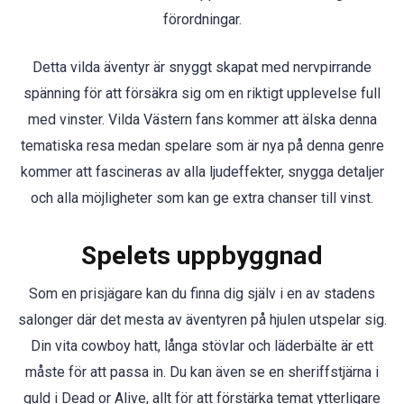
förordningar.
Detta vilda äventyr är snyggt skapat med nervpirrande
spänning för att försäkra sig om en riktigt upplevelse full
med vinster. Vilda Västern fans kommer att älska denna
tematiska resa medan spelare som är nya på denna genre
kommer att fascineras av alla ljudeffekter, snygga detaljer
och alla möjligheter som kan ge extra chanser till vinst.
Spelets uppbyggnad
Som en prisjägare kan du finna dig själv i en av stadens
salonger där det mesta av äventyren på hjulen utspelar sig.
Din vita cowboy hatt, långa stövlar och läderbälte är ett
måste för att passa in. Du kan även se en sheriffstjärna i
guld i Dead or Alive, allt för att förstärka temat ytterligare