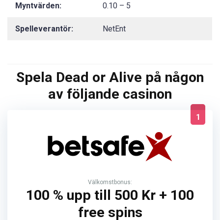
Myntvärden:
0.10 – 5
Spelleverantör:
NetEnt
Spela Dead or Alive på någon
av följande casinon
1
Välkomstbonus:
100 % upp till 500 Kr + 100
free spins