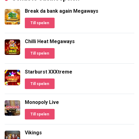
Break da bank again Megaways
Till spelen
Chilli Heat Megaways
Till spelen
Starburst XXXtreme
Till spelen
Monopoly Live
Till spelen
Vikings