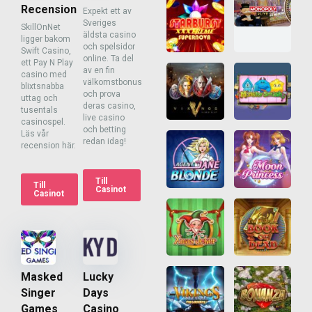
Recension
Expekt ett av
Sveriges
SkillOnNet
äldsta casino
ligger bakom
och spelsidor
Swift Casino,
online. Ta del
ett Pay N Play
av en fin
casino med
välkomstbonus
blixtsnabba
och prova
uttag och
deras casino,
tusentals
live casino
casinospel.
och betting
Läs vår
redan idag!
recension här.
Till
Till
Casinot
Casinot
Masked
Lucky
Singer
Days
Games
Casino