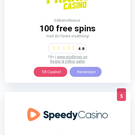
Välkomstbonus:
100 free spins
med din första insättning!
4.8
18+ |
www.stodlinjen.se
Regler & Villkor gäller
Till Casinot
Recension
5