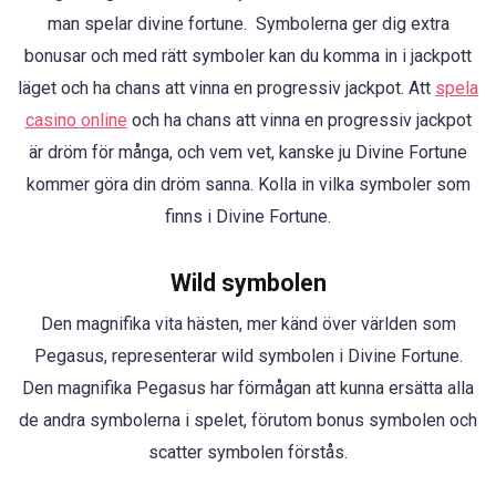
man spelar divine fortune. Symbolerna ger dig extra
bonusar och med rätt symboler kan du komma in i jackpott
läget och ha chans att vinna en progressiv jackpot. Att
spela
casino online
och ha chans att vinna en progressiv jackpot
är dröm för många, och vem vet, kanske ju Divine Fortune
kommer göra din dröm sanna. Kolla in vilka symboler som
finns i Divine Fortune.
Wild symbolen
Den magnifika vita hästen, mer känd över världen som
Pegasus, representerar wild symbolen i Divine Fortune.
Den magnifika Pegasus har förmågan att kunna ersätta alla
de andra symbolerna i spelet, förutom bonus symbolen och
scatter symbolen förstås.