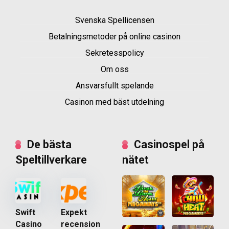
Svenska Spellicensen
Betalningsmetoder på online casinon
Sekretesspolicy
Om oss
Ansvarsfullt spelande
Casinon med bäst utdelning
De bästa
Casinospel på
Speltillverkare
nätet
Swift
Expekt
Casino
recension