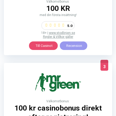
Välkomstbonus:
100 KR
med din första insättning!
5.0
18+ |
www.stodlinjen.se
Regler & Villkor gäller
Till Casinot
Recension
3
Välkomstbonus:
100 kr casinobonus direkt