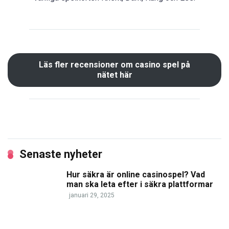
Läs fler recensioner om casino spel på
nätet här
Senaste nyheter
Hur säkra är online casinospel? Vad
man ska leta efter i säkra plattformar
januari 29, 2025