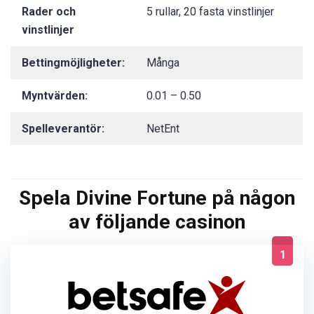
Rader och
5 rullar, 20 fasta vinstlinjer
vinstlinjer
Bettingmöjligheter:
Många
Myntvärden:
0.01 – 0.50
Spelleverantör:
NetEnt
Spela Divine Fortune på någon
av följande casinon
1