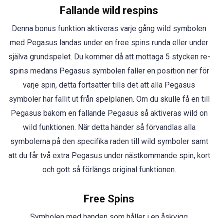
Fallande wild respins
Denna bonus funktion aktiveras varje gång wild symbolen
med Pegasus landas under en free spins runda eller under
själva grundspelet. Du kommer då att mottaga 5 stycken re-
spins medans Pegasus symbolen faller en position ner för
varje spin, detta fortsätter tills det att alla Pegasus
symboler har fallit ut från spelplanen. Om du skulle få en till
Pegasus bakom en fallande Pegasus så aktiveras wild on
wild funktionen. När detta händer så förvandlas alla
symbolerna på den specifika raden till wild symboler samt
att du får två extra Pegasus under nästkommande spin, kort
och gott så förlängs original funktionen.
Free Spins
Symbolen med handen som håller i en åskvigg