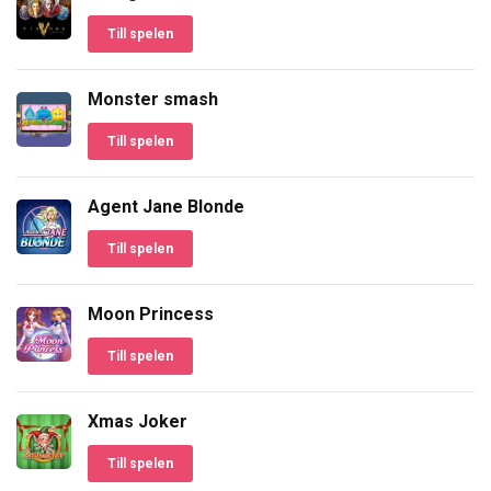
Till spelen
Monster smash
Till spelen
Agent Jane Blonde
Till spelen
Moon Princess
Till spelen
Xmas Joker
Till spelen