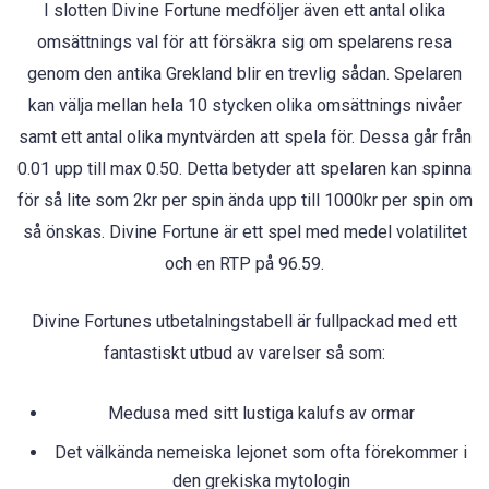
I slotten Divine Fortune medföljer även ett antal olika
omsättnings val för att försäkra sig om spelarens resa
genom den antika Grekland blir en trevlig sådan. Spelaren
kan välja mellan hela 10 stycken olika omsättnings nivåer
samt ett antal olika myntvärden att spela för. Dessa går från
0.01 upp till max 0.50. Detta betyder att spelaren kan spinna
för så lite som 2kr per spin ända upp till 1000kr per spin om
så önskas. Divine Fortune är ett spel med medel volatilitet
och en RTP på 96.59.
Divine Fortunes utbetalningstabell är fullpackad med ett
fantastiskt utbud av varelser så som:
Medusa med sitt lustiga kalufs av ormar
Det välkända nemeiska lejonet som ofta förekommer i
den grekiska mytologin