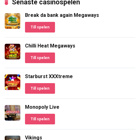
Senaste casinospelen
Break da bank again Megaways
Till spelen
Chilli Heat Megaways
Till spelen
Starburst XXXtreme
Till spelen
Monopoly Live
Till spelen
Vikings