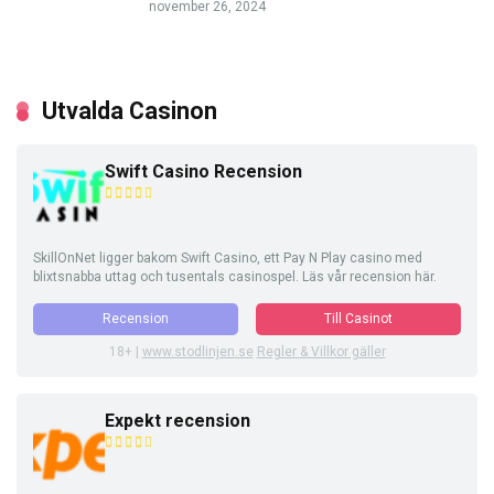
november 26, 2024
Utvalda Casinon
Swift Casino Recension
SkillOnNet ligger bakom Swift Casino, ett Pay N Play casino med
blixtsnabba uttag och tusentals casinospel. Läs vår recension här.
Recension
Till Casinot
18+ |
www.stodlinjen.se
Regler & Villkor gäller
Expekt recension