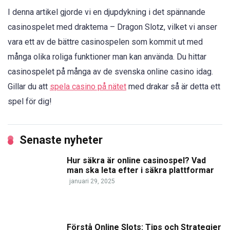
I denna artikel gjorde vi en djupdykning i det spännande
casinospelet med draktema – Dragon Slotz, vilket vi anser
vara ett av de bättre casinospelen som kommit ut med
många olika roliga funktioner man kan använda. Du hittar
casinospelet på många av de svenska online casino idag.
Gillar du att
spela casino på nätet
med drakar så är detta ett
spel för dig!
Senaste nyheter
Hur säkra är online casinospel? Vad
man ska leta efter i säkra plattformar
januari 29, 2025
Förstå Online Slots: Tips och Strategier