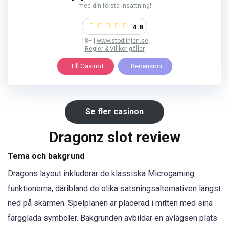
med din första insättning!
4.8
18+ |
www.stodlinjen.se
Regler & Villkor gäller
Till Casinot
Recension
Se fler casinon
Dragonz slot review
Tema och bakgrund
Dragons layout inkluderar de klassiska Microgaming
funktionerna, däribland de olika satsningsalternativen längst
ned på skärmen. Spelplanen är placerad i mitten med sina
färgglada symboler. Bakgrunden avbildar en avlägsen plats