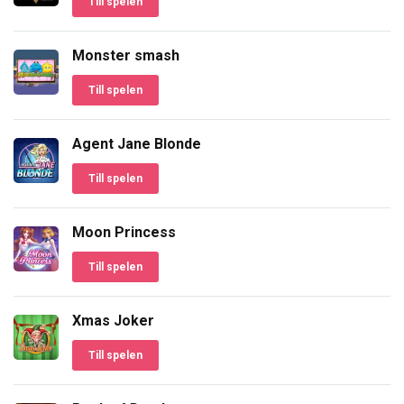
Till spelen
Monster smash
Till spelen
Agent Jane Blonde
Till spelen
Moon Princess
Till spelen
Xmas Joker
Till spelen