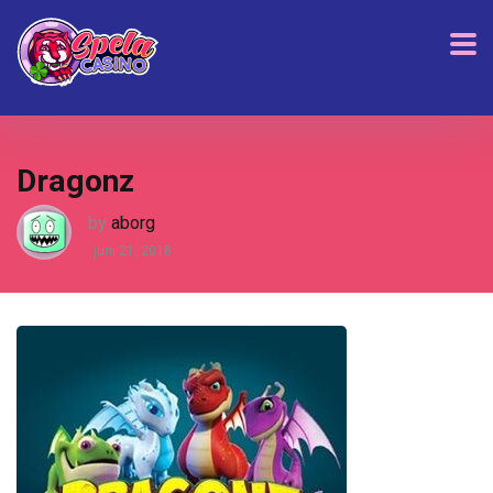
Dragonz
by
aborg
juni 21, 2018