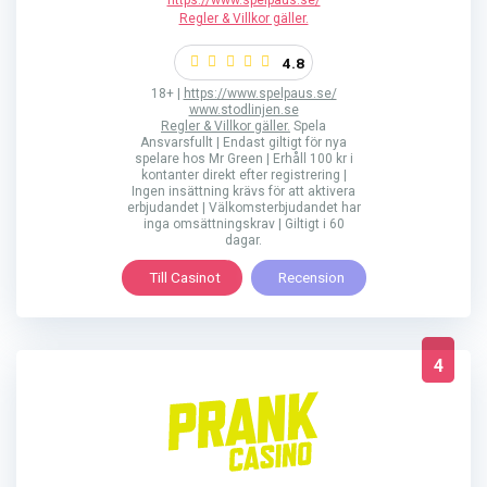
https://www.spelpaus.se/
Regler & Villkor gäller.
4.8
18+ |
https://www.spelpaus.se/
www.stodlinjen.se
Regler & Villkor gäller.
Spela
Ansvarsfullt | Endast giltigt för nya
spelare hos Mr Green | Erhåll 100 kr i
kontanter direkt efter registrering |
Ingen insättning krävs för att aktivera
erbjudandet | Välkomsterbjudandet har
inga omsättningskrav | Giltigt i 60
dagar.
Till Casinot
Recension
4