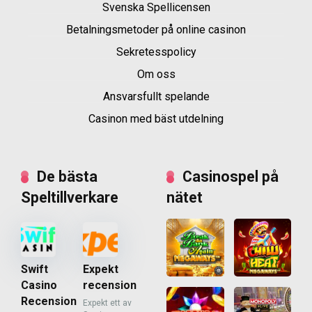
Svenska Spellicensen
Betalningsmetoder på online casinon
Sekretesspolicy
Om oss
Ansvarsfullt spelande
Casinon med bäst utdelning
De bästa
Casinospel på
Speltillverkare
nätet
Swift
Expekt
Casino
recension
Recension
Expekt ett av