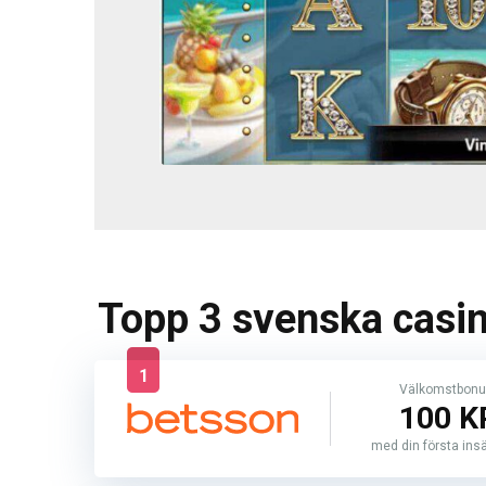
Topp 3 svenska casi
1
Välkomstbonu
100 K
med din första insä