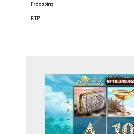
Freespins
RTP