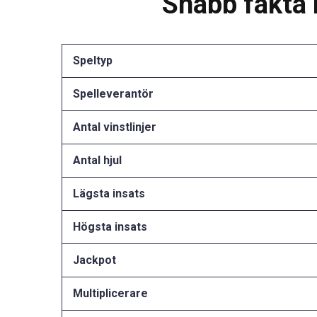
Snabb fakta
Speltyp
Spelleverantör
Antal vinstlinjer
Antal hjul
Lägsta insats
Högsta insats
Jackpot
Multiplicerare