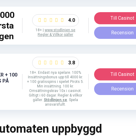
3000
Till Casinot
4.0
rsta
18+ |
www.stodlinjen.se
Recension
ngen
Regler & Villkor gäller
3.8
18+. Endast nya spelare. 100%
Till Casinot
KR + 100
Insättningsbonus upp till 4000 kr.
S PÅ
+ 100 gratisspins i spelet Pirots 5.
5
Min insättning. 100 kr.
Recension
Omsättningskrav 10x i casinot.
Giltigt i 60 dagar. Regler & villkor
gäller.
Stödlinjen.se
. Spela
ansvarsfullt.
automaten uppbyggd