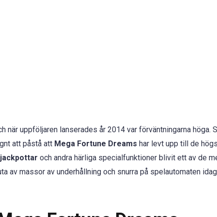
h när uppföljaren lanserades år 2014 var förväntningarna höga. S
gnt att påstå att
Mega Fortune Dreams
har levt upp till de högs
jackpottar
och andra härliga specialfunktioner blivit ett av de m
juta av massor av underhållning och snurra på spelautomaten ida