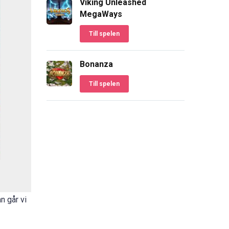
Viking Unleashed
MegaWays
Till spelen
Bonanza
Till spelen
n går vi