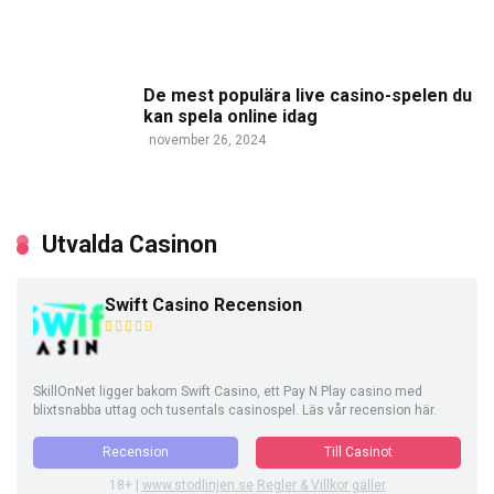
De mest populära live casino-spelen du
kan spela online idag
november 26, 2024
Utvalda Casinon
Swift Casino Recension
SkillOnNet ligger bakom Swift Casino, ett Pay N Play casino med
blixtsnabba uttag och tusentals casinospel. Läs vår recension här.
Recension
Till Casinot
18+ |
www.stodlinjen.se
Regler & Villkor gäller