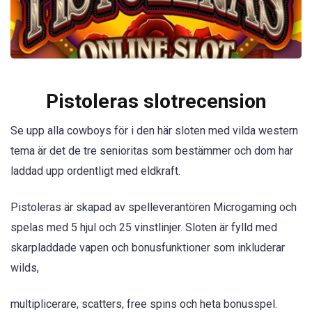
Pistoleras slotrecension
Se upp alla cowboys för i den här sloten med vilda western
tema är det de tre senioritas som bestämmer och dom har
laddad upp ordentligt med eldkraft.
Pistoleras är skapad av spelleverantören Microgaming och
spelas med 5 hjul och 25 vinstlinjer. Sloten är fylld med
skarpladdade vapen och bonusfunktioner som inkluderar
wilds,
multiplicerare, scatters, free spins och heta bonusspel.