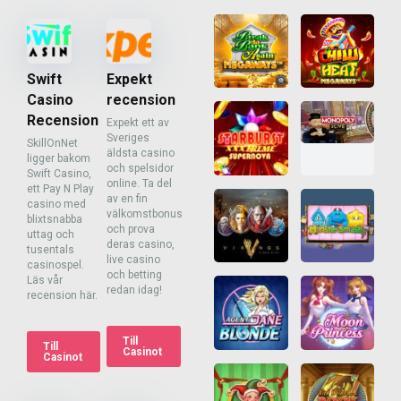
Swift
Expekt
Casino
recension
Recension
Expekt ett av
Sveriges
SkillOnNet
äldsta casino
ligger bakom
och spelsidor
Swift Casino,
online. Ta del
ett Pay N Play
av en fin
casino med
välkomstbonus
blixtsnabba
och prova
uttag och
deras casino,
tusentals
live casino
casinospel.
och betting
Läs vår
redan idag!
recension här.
Till
Till
Casinot
Casinot