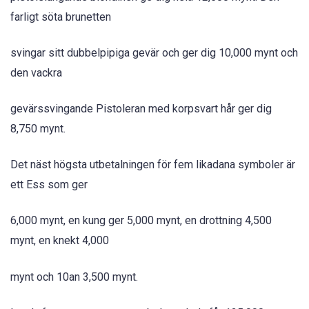
farligt söta brunetten
svingar sitt dubbelpipiga gevär och ger dig 10,000 mynt och
den vackra
gevärssvingande Pistoleran med korpsvart hår ger dig
8,750 mynt.
Det näst högsta utbetalningen för fem likadana symboler är
ett Ess som ger
6,000 mynt, en kung ger 5,000 mynt, en drottning 4,500
mynt, en knekt 4,000
mynt och 10an 3,500 mynt.