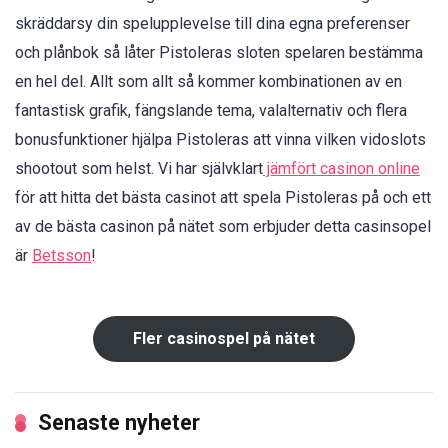
skräddarsy din spelupplevelse till dina egna preferenser
och plånbok så låter Pistoleras sloten spelaren bestämma
en hel del. Allt som allt så kommer kombinationen av en
fantastisk grafik, fängslande tema, valalternativ och flera
bonusfunktioner hjälpa Pistoleras att vinna vilken vidoslots
shootout som helst. Vi har självklart
jämfört casinon online
för att hitta det bästa casinot att spela Pistoleras på och ett
av de bästa casinon på nätet som erbjuder detta casinsopel
är
Betsson
!
Fler casinospel på nätet
Senaste nyheter