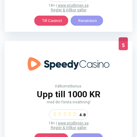
18+ |
www.stodlinjen.se
Regler & Villkor gäller
Till Casinot
Recension
5
Välkomstbonus:
Upp till 1000 KR
med din första insättning!
4.8
18+ |
www.stodlinjen.se
Regler & Villkor gäller