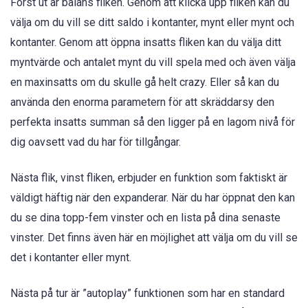
Först ut är balans fliken. Genom att klicka upp fliken kan du
välja om du vill se ditt saldo i kontanter, mynt eller mynt och
kontanter. Genom att öppna insatts fliken kan du välja ditt
myntvärde och antalet mynt du vill spela med och även välja
en maxinsatts om du skulle gå helt crazy. Eller så kan du
använda den enorma parametern för att skräddarsy den
perfekta insatts summan så den ligger på en lagom nivå för
dig oavsett vad du har för tillgångar.
Nästa flik, vinst fliken, erbjuder en funktion som faktiskt är
väldigt häftig när den expanderar. När du har öppnat den kan
du se dina topp-fem vinster och en lista på dina senaste
vinster. Det finns även här en möjlighet att välja om du vill se
det i kontanter eller mynt.
Nästa på tur är ”autoplay” funktionen som har en standard