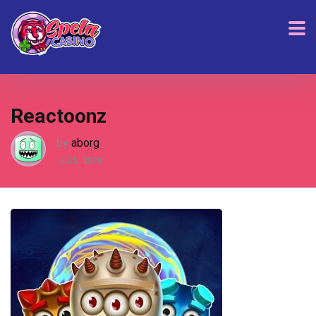
Reactoonz
by
aborg
juli 5, 2018