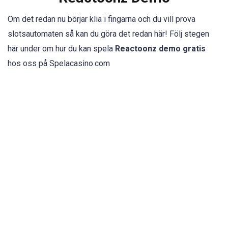
Om det redan nu börjar klia i fingarna och du vill prova
slotsautomaten så kan du göra det redan här! Följ stegen
här under om hur du kan spela
Reactoonz demo gratis
hos oss på Spelacasino.com