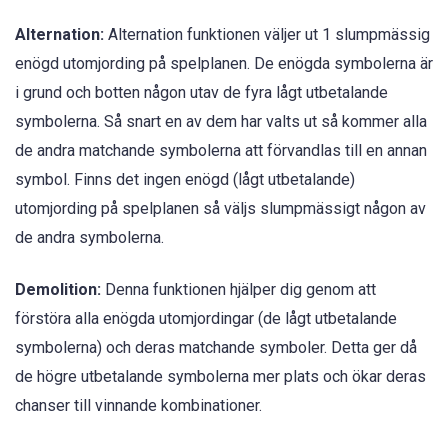
Alternation:
Alternation funktionen väljer ut 1 slumpmässig
enögd utomjording på spelplanen. De enögda symbolerna är
i grund och botten någon utav de fyra lågt utbetalande
symbolerna. Så snart en av dem har valts ut så kommer alla
de andra matchande symbolerna att förvandlas till en annan
symbol. Finns det ingen enögd (lågt utbetalande)
utomjording på spelplanen så väljs slumpmässigt någon av
de andra symbolerna.
Demolition:
Denna funktionen hjälper dig genom att
förstöra alla enögda utomjordingar (de lågt utbetalande
symbolerna) och deras matchande symboler. Detta ger då
de högre utbetalande symbolerna mer plats och ökar deras
chanser till vinnande kombinationer.