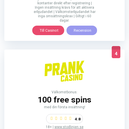
kontanter direkt efter registrering |
Ingen insättning krävs för att aktivera
erbjudandet | Välkomsterbjudandet har
inga omsättningskrav | Giltigt i 60
dagar.
Till Casinot
Recension
4
Välkomstbonus:
100 free spins
med din första insättning!
4.8
18+ |
www.stodlinjen.se