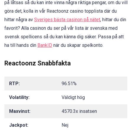
på låtsas så du kan inte vinna några riktiga pengar, om du vill
göra det, kolla in vår Reactoonz casino topplista där du
hittar några av
Sveriges bästa casinon på nätet
, hittar du din
favorit? Alla casinon du ser på vår lista är svenska med
svensk spellicens så du kan känna dig säker. Passa på att
ha till hands din
BankID
när du skapar spelkonto.
Reactoonz Snabbfakta
RTP:
96.51%
Volatility:
Väldigt hög
Maxvinst:
4570.3x insatsen
Jackpot:
Nej