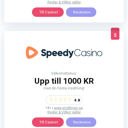
Regler & Villkor gäller
Till Casinot
Recension
5
Välkomstbonus:
Upp till 1000 KR
med din första insättning!
4.8
18+ |
www.stodlinjen.se
Regler & Villkor gäller
Till Casinot
Recension