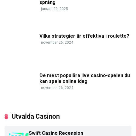
språng
januari 29, 2025
Vilka strategier är effektiva i roulette?
november 26, 2024
De mest populära live casino-spelen du
kan spela online idag
november 26, 2024
Utvalda Casinon
Swift Casino Recension