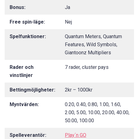
Bonus:
Ja
Free spin-läge:
Nej
Spelfunktioner:
Quantum Meters, Quantum
Features, Wild Symbols,
Giantoonz Multipliers
Rader och
7 rader, cluster pays
vinstlinjer
Bettingmöjligheter:
2kr – 1000kr
Myntvärden:
0.20, 0.40, 0.80, 1.00, 1.60,
2.00, 5.00, 10.00, 20.00, 40.00,
50.00, 100.00
Spelleverantör:
Play´n GO