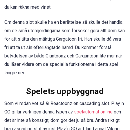
du kan räkna med vinst.
Om denna slot skulle ha en berättelse så skulle det handla
om de små utomjordingarna som försöker göra allt dom kan
för att slätta den mäktiga Gargatoon fri. Han skulle då vara
fri att ta ut sin efterlängtade hämd. Du kommer förstå
betydelsen av både Giantoonz och Gargantoon lite mer när
du läser vidare om de speciella funktionerna i detta spel
längre ner.
Spelets uppbyggnad
Som vi redan vet så är Reactoonz en cascading slot. Play´n
GO gillar verkligen denna typen av
spelautomat online
och
det är inte så konstigt, dom gör det ju så bra. Andra riktigt
bra cascading slot av just Play´n GO är bland annat Viking