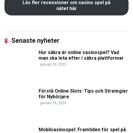
Läs fler recensioner om casino spel på
nätet här
Senaste nyheter
Hur säkra är online casinospel? Vad
man ska leta efter i säkra plattformar
januari 29, 2025
Förstå Online Slots: Tips och Strategier
för Nybörjare
januari 29, 2025
Mobilcasinospel: Framtiden för spel på