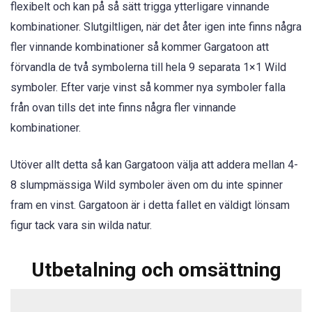
flexibelt och kan på så sätt trigga ytterligare vinnande
kombinationer. Slutgiltligen, när det åter igen inte finns några
fler vinnande kombinationer så kommer Gargatoon att
förvandla de två symbolerna till hela 9 separata 1×1 Wild
symboler. Efter varje vinst så kommer nya symboler falla
från ovan tills det inte finns några fler vinnande
kombinationer.
Utöver allt detta så kan Gargatoon välja att addera mellan 4-
8 slumpmässiga Wild symboler även om du inte spinner
fram en vinst. Gargatoon är i detta fallet en väldigt lönsam
figur tack vara sin wilda natur.
Utbetalning och omsättning