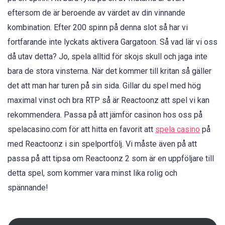
eftersom de är beroende av värdet av din vinnande
kombination. Efter 200 spinn på denna slot så har vi
fortfarande inte lyckats aktivera Gargatoon. Så vad lär vi oss
då utav detta? Jo, spela alltid för skojs skull och jaga inte
bara de stora vinsterna. När det kommer till kritan så gäller
det att man har turen på sin sida. Gillar du spel med hög
maximal vinst och bra RTP så är Reactoonz att spel vi kan
rekommendera. Passa på att jämför casinon hos oss på
spelacasino.com för att hitta en favorit att
spela casino
på
med Reactoonz i sin spelportfölj. Vi måste även på att
passa på att tipsa om Reactoonz 2 som är en uppföljare till
detta spel, som kommer vara minst lika rolig och
spännande!