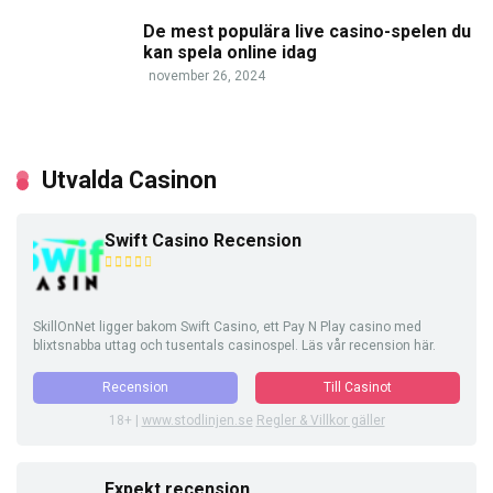
De mest populära live casino-spelen du
kan spela online idag
november 26, 2024
Utvalda Casinon
Swift Casino Recension
SkillOnNet ligger bakom Swift Casino, ett Pay N Play casino med
blixtsnabba uttag och tusentals casinospel. Läs vår recension här.
Recension
Till Casinot
18+ |
www.stodlinjen.se
Regler & Villkor gäller
Expekt recension