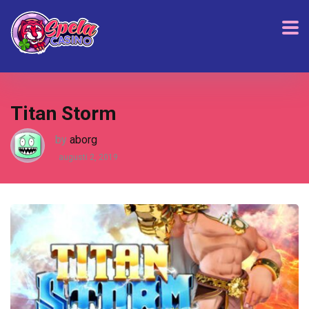
Titan Storm
by
aborg
augusti 2, 2019