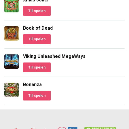
Till spelen
Book of Dead
Till spelen
Viking Unleashed MegaWays
Till spelen
Bonanza
Till spelen