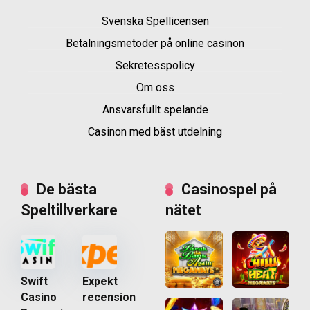
Svenska Spellicensen
Betalningsmetoder på online casinon
Sekretesspolicy
Om oss
Ansvarsfullt spelande
Casinon med bäst utdelning
De bästa
Casinospel på
Speltillverkare
nätet
Swift
Expekt
Casino
recension