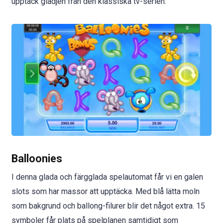
upptäck glädjen från den klassiska tv-serien.
Balloonies
I denna glada och färgglada spelautomat får vi en galen
slots som har massor att upptäcka. Med blå lätta moln
som bakgrund och ballong-filurer blir det något extra. 15
symboler får plats på spelplanen samtidigt som