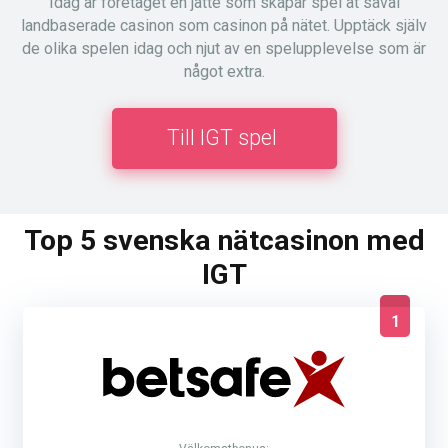
Idag är företaget en jätte som skapar spel åt såväl
landbaserade casinon som casinon på nätet. Upptäck själv
de olika spelen idag och njut av en spelupplevelse som är
något extra.
Till IGT spel
Top 5 svenska nätcasinon med
IGT
1