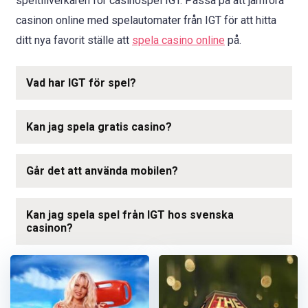
speltillverkaren för casinospel IGT. Passa på att jämföra
casinon online med spelautomater från IGT för att hitta
ditt nya favorit ställe att
spela casino online
på.
Vad har IGT för spel?
IGT har en riktigt bred repertoar och har cirka 500
Kan jag spela gratis casino?
casinospel i sin repertoar. Därmed finns det ett brett
utbud av olika titlar att upptäcka för dig som spelare.
Självklart har IGT gratis casino på samtliga av sina
Du kan njuta av en spelstund med de hetaste
Går det att använda mobilen?
virtuella casinospel. Detta gäller främst
spelautomaterna men också virtuella bordsspel om
spelautomater som du kan prova på helt gratis. Då
Ja, självklart har en spelutvecklare som IGT med all
du känner för det. IGT har också flertalet
kommer du inte att ha någon risk eftersom du spelar i
Kan jag spela spel från IGT hos svenska
den rutin sett till att ha riktigt bra mobila möjligheter.
casinon?
spelkabinetter åt landbaserade casinon om du har
demoläge. Det innebär att såväl vinster som insatser
Du kan spela från såväl en surfplatta som från din
vägarna förbi ett sådant. Därmed går det att få stor
är med låtsaspengar och därmed är risken borta.
Ja det kan du. IGT är en spelutvecklare som är
smartphone. På så sätt får du riktigt bra
variation bland casinospelen.
Samtidigt finns det inga möjligheter att vinna riktiga
etablerad och därmed tillåts hos svenska casinon
förutsättningar att kunna njuta av en upplevelse
pengar heller. Därmed är det inte allt för spännande i
med svensk licens. På så sätt kan du spela på de
oavsett vart du befinner dig. Det innebär att du inte