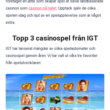
företaget en jätte som skapar spel åt såväl landbaserade
casinon som
casinon på nätet
. Upptäck själv de olika
spelen idag och njut av en spelupplevelse som är något
extra.
Topp 3 casinospel från IGT
IGT har lanserat mängder av olika spelautomater och
casinospel genom åren. Vi har valt ut våra tre favoriter
från spelutvecklaren: