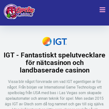
IGT - Fantastiskt spelutvecklare
för nätcasinon och
landbaserade casinon
Vissa blir något förvirrade om vad IGT egentligen är för
något. Från början var International Game Technology ett
spelbolag från USA med bas i Las Vegas som skapade
spelautomater och annan teknik för spel. Men sedan 2015
ägs IGT av Gtech som då tog namnet och gav till sig själva.