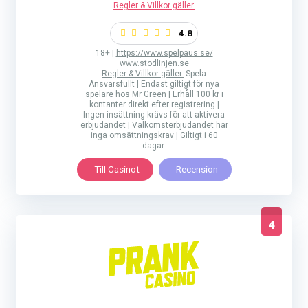
Regler & Villkor gäller.
4.8
18+ |
https://www.spelpaus.se/
www.stodlinjen.se
Regler & Villkor gäller.
Spela
Ansvarsfullt | Endast giltigt för nya
spelare hos Mr Green | Erhåll 100 kr i
kontanter direkt efter registrering |
Ingen insättning krävs för att aktivera
erbjudandet | Välkomsterbjudandet har
inga omsättningskrav | Giltigt i 60
dagar.
Till Casinot
Recension
4