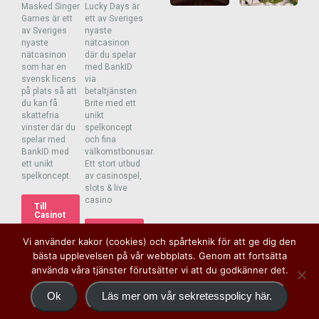
Masked Singer
Lucky Days är
Games är ett
ett av Sveriges
av Sveriges
nyaste
nyaste
nätcasinon
nätcasinon
där du spelar
som har en
med BankID
svensk licens
via
på plats så att
betaltjänsten
du kan få
Brite med ett
skattefria
unikt
vinster där du
spelkoncept
spelar med
och fina
BankID med
välkomstbonusar.
ett unikt
Ett stort utbud
spelkoncept.
av casinospel,
slots & live
casino
Till
Casinot
Till
Casinot
Vi använder kakor (cookies) och spårteknik för att ge dig den
bästa upplevelsen på vår webbplats. Genom att fortsätta
använda våra tjänster förutsätter vi att du godkänner det.
Copyright © SpelaCasino.com. Alla rättigheter förbehållna.
Ok
Läs mer om vår sekretesspolicy här.