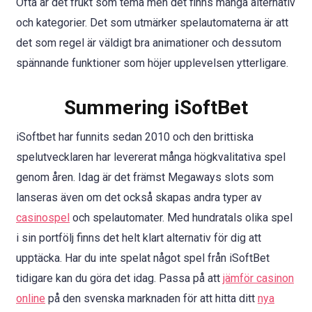
Ofta är det frukt som tema men det finns många alternativ
och kategorier. Det som utmärker spelautomaterna är att
det som regel är väldigt bra animationer och dessutom
spännande funktioner som höjer upplevelsen ytterligare.
Summering iSoftBet
iSoftbet har funnits sedan 2010 och den brittiska
spelutvecklaren har levererat många högkvalitativa spel
genom åren. Idag är det främst Megaways slots som
lanseras även om det också skapas andra typer av
casinospel
och spelautomater. Med hundratals olika spel
i sin portfölj finns det helt klart alternativ för dig att
upptäcka. Har du inte spelat något spel från iSoftBet
tidigare kan du göra det idag. Passa på att
jämför casinon
online
på den svenska marknaden för att hitta ditt
nya