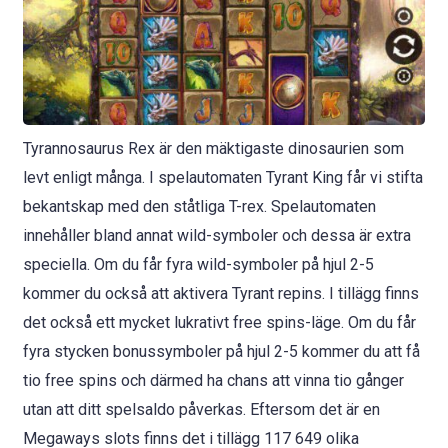
Tyrannosaurus Rex är den mäktigaste dinosaurien som
levt enligt många. I spelautomaten Tyrant King får vi stifta
bekantskap med den ståtliga T-rex. Spelautomaten
innehåller bland annat wild-symboler och dessa är extra
speciella. Om du får fyra wild-symboler på hjul 2-5
kommer du också att aktivera Tyrant repins. I tillägg finns
det också ett mycket lukrativt free spins-läge. Om du får
fyra stycken bonussymboler på hjul 2-5 kommer du att få
tio free spins och därmed ha chans att vinna tio gånger
utan att ditt spelsaldo påverkas. Eftersom det är en
Megaways slots finns det i tillägg 117 649 olika