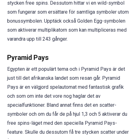
stycken free spins. Dessutom hittar vi en wild-symbol
som fungerar som ersättare för samtliga symboler utom
bonussymbolen. Upptäck också Golden Egg-symbolen
som aktiverar multiplikatorn som kan multipliceras med
varandra upp till 243 gånger.
Pyramid Pays
Egypten är ett populärt tema och i Pyramid Pays är det
just till det afrikanska landet som resan går. Pyramid
Pays är en välgjord spelautomat med fantastisk grafik
och som om inte det vore nog haglar det av
specialfunktioner. Bland annat finns det en scatter-
symboler och om du får de på hjul 1,3 och 5 aktiverar du
free spins-läget med den speciella Pyramid Pays-
feature. Skulle du dessutom få tre stycken scatter under