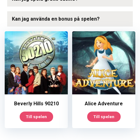
repertoar. Bland annat erbjuder de spelautomater i
full tillgång till samtliga casinopel från iSoftbet vilket
Gold Megaways, Aztec Gold Megaways och många
mängder inklusive branded spel från Hollywood. Till
Ja, självklart kan du spela samtliga virtuella spel helt
överstiger 150 stycken.
fler. Av alla casinospel som finns tillgängliga är det
exempel kan du spela såväl 24 som Rambo och
Kan jag använda en bonus på spelen?
gratis. Då väljer du bara demoläge och har således
inte många som är lika populära som Megaways
Paranormal Activity. Men det finns också Megaways
ingen som helst risk när du spelar. Detta eftersom du
De flesta online casinon låter dig själv välja vilken typ
slots idag. Testa själv några olika alternativ och
slots och bordsspel om du hellre föredrar detta.
kommer att spela med låtsaspengar både vad gäller
av casinospel som du ska använda din bonus på. I
upptäck titlarna från iSoftBet
Företaget grundades 2010 och har sedan dess varit
vinster och insatser. Av samma anledning är det
alla fall om det handlar om spelautomater. Därmed
med i den absoluta toppen. Därmed finns det massor
eventuellt inte allt för spännande att spela i
kan du ta emot en casino bonus från ett online casino
att upptäcka från spelutvecklaren
demoläge än längre tid men för att prova några
och använda detta på spel från iSoftBet. Det ger en
rundor av ett spel från iSoftBet är det helt perfekt.
härlig start på ditt äventyr när du tar emot en bonus
och är något som varmt rekommenderas när du ska
börja spela.
Beverly Hills 90210
Alice Adventure
Till spelen
Till spelen