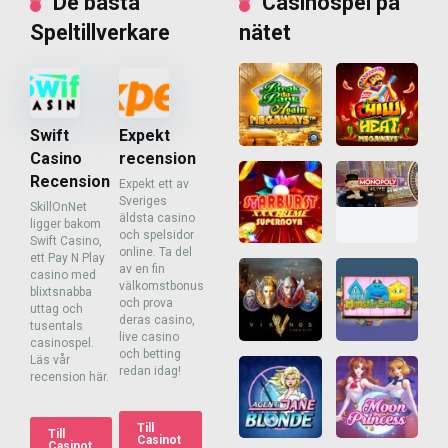
De bästa
Casinospel på
Speltillverkare
nätet
Swift
Expekt
Casino
recension
Recension
Expekt ett av
Sveriges
SkillOnNet
äldsta casino
ligger bakom
och spelsidor
Swift Casino,
online. Ta del
ett Pay N Play
av en fin
casino med
välkomstbonus
blixtsnabba
och prova
uttag och
deras casino,
tusentals
live casino
casinospel.
och betting
Läs vår
redan idag!
recension här.
Till
Till
Casinot
Casinot