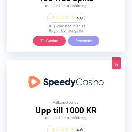
med din första insättning!
4.8
18+ |
www.stodlinjen.se
Regler & Villkor gäller
Till Casinot
Recension
5
Välkomstbonus:
Upp till 1000 KR
med din första insättning!
4.8