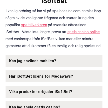
iSoftBet
I vanlig ordning så har vi på spelacasino.com samlat ihop
några av de vanligaste frågorna och svaren kring den
populära
speltillverkaren
på svenska nätcasinon
iSoftbet. Vänta inte längre, prova att
spela casino online
med casinospel från iSofBet, vi kan mer eller mindre
garantera att du kommer få en trevlig och rolig spelstund.
Kan jag använda mobilen?
Ja, självklart finns det ett komplett mobilcasino att
Har iSoftBet licens för Megaways?
upptäcka från iSoftbet. Genom att spela från en mobil
enhet kan du ta med dig casinot precis överallt. Det
Ja, de har licens för Megaways och har skapat
ger en betydligt mer flexibel spelupplevelse där du
Vilka produkter erbjuder iSoftBet?
mängder av olika spel på temat. Med Megaways
inte behöver vara begränsad till en dator för att spela.
slots får du upp till 117 649 olika vinstvägar när du
iSoftBet har ett brett utbud av produkter i sin
Har du en smartphone eller surfplatta har du också
spelar. Upptäck själv Majestic Megaways, Western
Kan jag spela gratis casino?