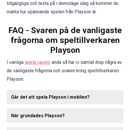
tillgängliga och testa på i demoläge idag så kommer du
märka hur spännande spelen från Playson är.
FAQ - Svaren på de vanligaste
frågorna om speltillverkaren
Playson
I vanliga
spela casino
anda så har vi samlat ihop några av
de vanligaste frågorna och svaren kring speltillverkaren
Playson.
Går det att spela Playson i mobilen?
Ja, Playson har riktigt trevliga
casinospel som du kan
När grundades Playson?
spela i mobilen
och surfplattan. På så sätt får du en
betydligt större frihet i ditt spelande när du kan ta
Playson startade år 2012 på den soliga casino-ön