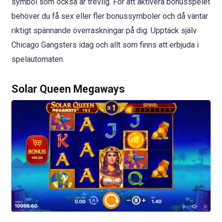
symbol som också är trevlig. För att aktivera bonusspelet
behöver du få sex eller fler bonussymboler och då väntar
riktigt spännande överraskningar på dig. Upptäck själv
Chicago Gangsters idag och allt som finns att erbjuda i
spelautomaten.
Solar Queen Megaways