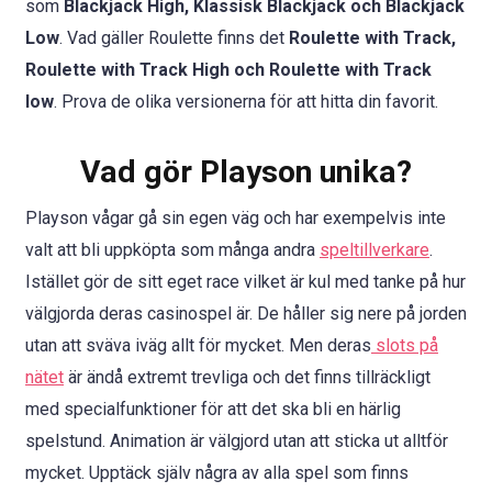
som
Blackjack High, Klassisk Blackjack och Blackjack
Low
. Vad gäller Roulette finns det
Roulette with Track,
Roulette with Track High och Roulette with Track
low
. Prova de olika versionerna för att hitta din favorit.
Vad gör Playson unika?
Playson vågar gå sin egen väg och har exempelvis inte
valt att bli uppköpta som många andra
speltillverkare
.
Istället gör de sitt eget race vilket är kul med tanke på hur
välgjorda deras casinospel är. De håller sig nere på jorden
utan att sväva iväg allt för mycket. Men deras
slots på
nätet
är ändå extremt trevliga och det finns tillräckligt
med specialfunktioner för att det ska bli en härlig
spelstund. Animation är välgjord utan att sticka ut alltför
mycket. Upptäck själv några av alla spel som finns