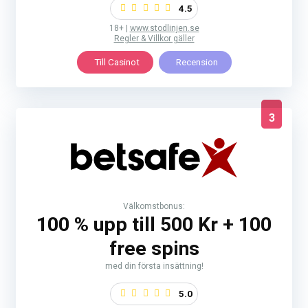
4.5
18+ |
www.stodlinjen.se
Regler & Villkor gäller
Till Casinot
Recension
3
Välkomstbonus:
100 % upp till 500 Kr + 100
free spins
med din första insättning!
5.0