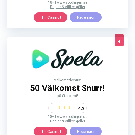
18+ |
www.stodlinjen.se
Regler & Villkor gäller
Till Casinot
Recension
4
Välkomstbonus:
50 Välkomst Snurr!
pä Starburst!
4.5
18+ |
www.stodlinjen.se
Regler & Villkor gäller
Till Casinot
Recension