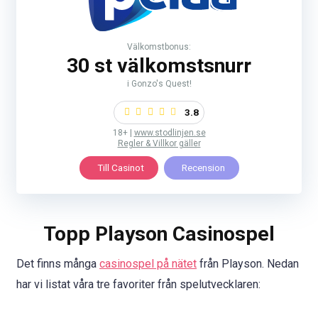
Välkomstbonus:
30 st välkomstsnurr
i Gonzo's Quest!
3.8
18+ |
www.stodlinjen.se
Regler & Villkor gäller
Till Casinot
Recension
Topp Playson Casinospel
Det finns många
casinospel på nätet
från Playson. Nedan
har vi listat våra tre favoriter från spelutvecklaren: