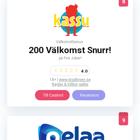
8
Välkomstbonus:
200 Välkomst Snurr!
pä Fire Joker!
4.0
18+ |
www.stodlinjen.se
Regler & Villkor gäller
Till Casinot
Recension
9