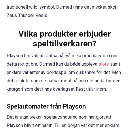
traditionell wild-symbol. Därmed finns det mycket skoj i
Zeus Thunder Reels.
Vilka produkter erbjuder
speltillverkaren?
Playson har valt att satsa på två olika produkter och gör
detta riktigt bra. Därmed kan du både uppleva
slots
samt
enklare varianter av bordsspel om du känner för det. Men
det är slots som de satsar mest på och det är därför den
kategori som det finns överlägset flest titlar inom.
Spelautomater från Playson
Det är utan tvekan spelautomaterna som har gjort att
Playson blivit ett namn. Till en början var det mer enklare