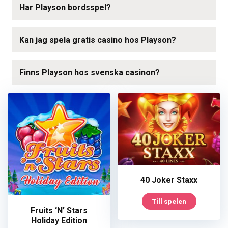
med dig casinot precis överallt. Det ger en högre
Har Playson bordsspel?
Malta
där många spelutvecklare och operatörer sitter.
flexibilitet samtidigt som du inte behöver oroa dig för
Men det är inte bara på Malta de har kontor utan även
Jadå, Playson erbjuder såväl bordsspel som
att vara begränsad till en dator
i Östeuropa som exempelvis Kiev, Odessa i Ukraina.
Kan jag spela gratis casino hos Playson?
spelautomater. Det är dock spelautomater som ligger
Playson är därmed en etablerad aktör som finns på
spelutvecklaren närmast om hjärtat och det är detta
Ja, Playson erbjuder enbart spel med en
flera ställen vilket ger hög trovärdighet.
de satsar mest på. Men det finns några varianter av
Finns Playson hos svenska casinon?
slumpgenerator och har inga spel för
live casino.
såväl roulette och blackjack också vilket gör att du
Därmed kan du prova på samtliga spel helt gratis i
Jadå, Playson må vara från Malta men det finns
har mycket att upptäcka. Hitta din favorit och prova
det så kallade demoläget när du
spelar casino på
många
svenska casinon på nätet
som erbjuder spel
lite olika versioner.
nätet
. Då kommer du inte att ha någon som helst risk
från Playson. Därmed har du möjlighet att få en riktigt
när du spelar utan kan istället prova på spelen innan
trevlig spelupplevelse när du spelar hos casinon
du spelar med riktiga pengar. Kom dock ihåg att du
med svensk licens och samtidigt vill upptäcka
inte kan vinna riktiga pengar och därför är det inte allt
Playsons olika casinospel. Testa själv lite olika spel
för spännande i längden.
40 Joker Staxx
för att hitta din favorit hos svenska casinon idag.
Till spelen
Fruits ‘N’ Stars
Holiday Edition