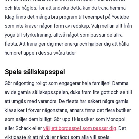
och lite håglös, för att undvika detta kan du träna hemma.
Idag finns det många bra program till exempel på Youtube
som inte kräver någon form av redskap. Välj mellan allt från
yoga till styrketräning, alltså något som passar de allra
flesta. Att träna ger dig mer energi och hjälper dig att hålla
humöret uppe i dessa svåra tider.
Spela sällskapsspel
Gör någonting roligt som engagerar hela familjen! Damma
av de gamla sällskapsspelen, duka fram lite gott och se till
att umgås med varandra. De flesta har säkert några gamla
klassiker i förvar någonstans, annars finns det flera butiker
som säljer dem billigt. Gör upp i klassiker som Monopol
eller Schack eller
välj ett bordsspel som passar dig
. Det
viktigaste är att ni väljer något som alla vill spela.