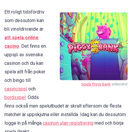
Ett roligt tidsfördriv
som dessutom kan
bli vinstdrivande är
att spela online
casino
. Det finns en
uppsjö av svenska
casinon och du kan
spela allt från poker
och bingo till
Spela Piggy Bank
videoslot
casinospel
och
bordsspel
. Odds
finns också men spelutbudet är skralt eftersom de flesta
matcher är uppskjutna eller inställda. Idag kan du dessutom
logga in på många
casinon utan registrering
med och börja
spela direkt.