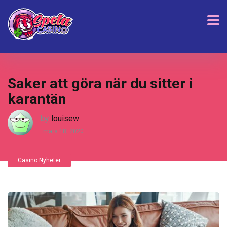
Saker att göra när du sitter i
karantän
by
louisew
mars 18, 2020
Casino Nyheter