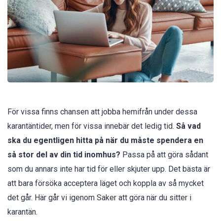
För vissa finns chansen att jobba hemifrån under dessa
karantäntider, men för vissa innebär det ledig tid.
Så vad
ska du egentligen hitta på när du måste spendera en
så stor del av din tid inomhus?
Passa på att göra sådant
som du annars inte har tid för eller skjuter upp. Det bästa är
att bara försöka acceptera läget och koppla av så mycket
det går. Här går vi igenom Saker att göra när du sitter i
karantän.